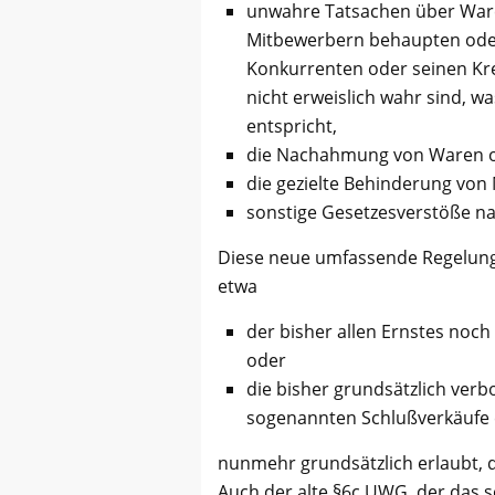
unwahre Tatsachen über War
Mitbewerbern behaupten oder 
Konkurrenten oder seinen Kre
nicht erweislich wahr sind, w
entspricht,
die Nachahmung von Waren o
die gezielte Behinderung vo
sonstige Gesetzesverstöße n
Diese neue umfassende Regelung e
etwa
der bisher allen Ernstes noc
oder
die bisher grundsätzlich verb
sogenannten Schlußverkäufe 
nunmehr grundsätzlich erlaubt, d
Auch der alte §6c UWG, der das s