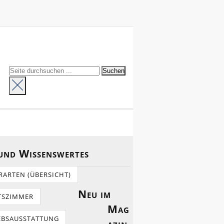
 und Wissenswertes
RARTEN (ÜBERSICHT)
Neu im
TSZIMMER
Mag
EBSAUSSTATTUNG