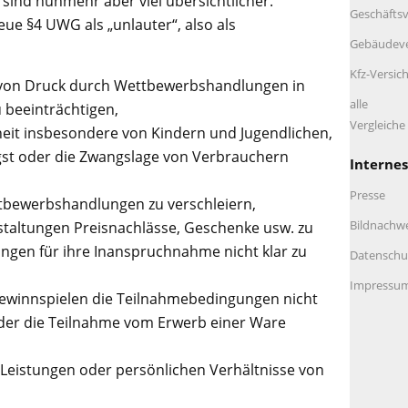
sind nunmehr aber viel übersichtlicher.
Geschäftsv
eue §4 UWG als „unlauter“, also als
Gebäudeve
Kfz-Versic
von Druck durch Wettbewerbshandlungen in
alle
u beeinträchtigen,
Vergleich
heit insbesondere von Kindern und Jugendlichen,
ngst oder die Zwangslage von Verbrauchern
Internes
Presse
bewerbshandlungen zu verschleiern,
Bildnachw
taltungen Preisnachlässe, Geschenke usw. zu
ungen für ihre Inanspruchnahme nicht klar zu
Datenschu
Impressu
Gewinnspielen die Teilnahmebedingungen nicht
oder die Teilnahme vom Erwerb einer Ware
Leistungen oder persönlichen Verhältnisse von