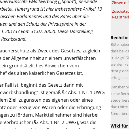
h unerwünschte EMailwerbung („Spam“), nervende
Zinsen mü
etet. Hintergrund ist hier insbesondere Artikel 13
Zuschätzu
päischen Parlamentes und des Rates über die
Registrier
en und den Schutz der Privatsphäre in der
 L 201/37 vom 31.07.2002). Diese Darstellung
Rechtlic
 Rechtsstand.
Bitte habe
ucherschutz als Zweck des Gesetzes; zugleich
dass bei d
trotz größt
se der Allgemeinheit an einem unverfälschten
werden kan
 ein grundsätzliches Abweichen vom
richtig ode
he“ des alten kaiserlichen Gesetzes ist.
erfolgen a
 Fall ist, beginnt das Gesetz dann mit
Darüber hi
tbewerbshandlung“ ist gemäß §2 Abs. 1 Nr. 1 UWG
keine Rech
dem Ziel, zugunsten des eigenen oder eines
Steuerbera
dazu bitte
z oder Bezug von Waren oder die Erbringung
Steuerbera
gen zu fördern. Marktteilnehmer sind hierbei
 Verbraucher (§2 Abs. 1 Nr. 2 UWG), was die
Wiki für