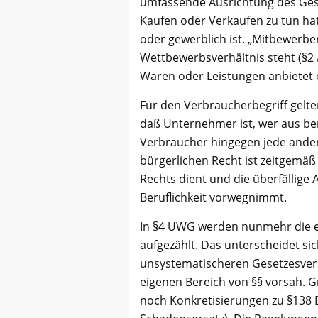
umfassende Ausrichtung des Gese
Kaufen oder Verkaufen zu tun hat
oder gewerblich ist. „Mitbewerber
Wettbewerbsverhältnis steht (§2 A
Waren oder Leistungen anbietet 
Für den Verbraucherbegriff gelt
daß Unternehmer ist, wer aus be
Verbraucher hingegen jede ander
bürgerlichen Recht ist zeitgemäß 
Rechts dient und die überfällig
Beruflichkeit vorwegnimmt.
In §4 UWG werden nunmehr die e
aufgezählt. Das unterscheidet sich
unsystematischeren Gesetzesvers
eigenen Bereich von §§ vorsah. 
noch Konkretisierungen zu §138 B