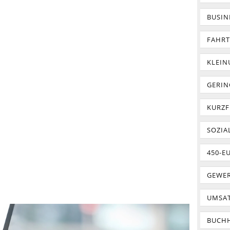
BUSIN
FAHR
KLEI
GERIN
KURZF
SOZIA
450-E
GEWER
UMSA
BUCH