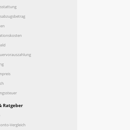
sstattung
nsabzugsbetrag
ten
ationskosten
eld
uervorauszahlung
ng
enpreis
ch
ungssteuer
& Ratgeber
e
onto-Vergleich