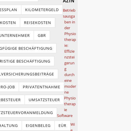
azin
ESSPLAN
KILOMETERGELD
Betrieb
sausga
ben in
TKOSTEN
REISEKOSTEN
der
Physio
NUNTERNEHMER
GBR
therap
ie:
GFÜGIGE BESCHÄFTIGUNG
Effizie
nzstei
RISTIGE BESCHÄFTIGUNG
gerun
g
LVERSICHERUNGSBEITRÄGE
durch
eine
moder
URO-JOB
PRIVATENTNAHME
ne
Physio
BESTEUER
UMSATZSTEUER
therap
ie
TZSTEUERVORANMELDUNG
Software
Wi
HALTUNG
EIGENBELEG
EÜR
e