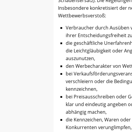
Schadensersatz). Die Regelungen 
Insbesondere konkretisiert der n
Wettbewerbsverstoß:
Verbraucher durch Ausüben 
ihrer Entscheidungsfreiheit z
die geschäftliche Unerfahren
die Leichtgläubigkeit oder A
auszunutzen,
den Werbecharakter von Wett
bei Verkaufsförderungsverans
verschleiern oder die Beding
kennzeichnen,
bei Preisausschreiben oder 
klar und eindeutig angeben 
abhängig machen,
die Kennzeichen, Waren oder 
Konkurrenten verunglimpfen,