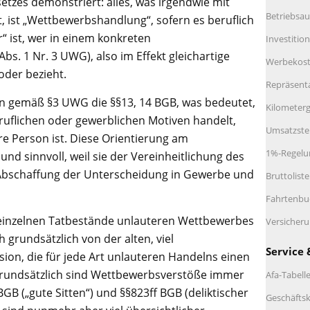
tzes demonstriert: alles, was irgendwie mit
Betriebsau
, ist „Wettbewerbshandlung“, sofern es beruflich
“ ist, wer in einem konkreten
Investitio
bs. 1 Nr. 3 UWG), also im Effekt gleichartige
Werbekos
oder bezieht.
Repräsent
en gemäß §3 UWG die §§13, 14 BGB, was bedeutet,
Kilometerg
ruflichen oder gewerblichen Motiven handelt,
Umsatzste
e Person ist. Diese Orientierung am
1%-Regelu
und sinnvoll, weil sie der Vereinheitlichung des
e Abschaffung der Unterscheidung in Gewerbe und
Bruttolist
Fahrtenbu
inzelnen Tatbestände unlauteren Wettbewerbes
Versicher
 grundsätzlich von der alten, viel
Service 
ion, die für jede Art unlauteren Handelns einen
Grundsätzlich sind Wettbewerbsverstöße immer
Afa-Tabell
GB („gute Sitten“) und §§823ff BGB (deliktischer
Geschäftsk