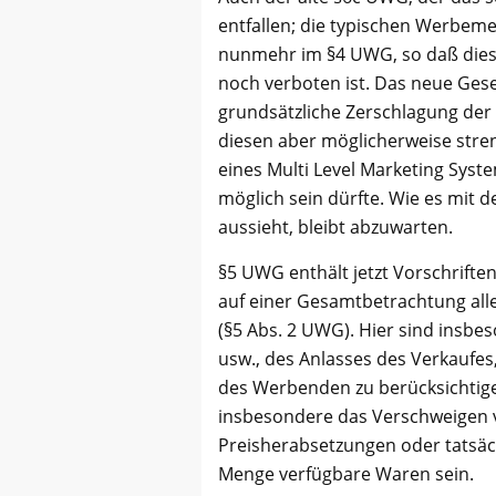
entfallen; die typischen Werbem
nunmehr im §4 UWG, so daß diese
noch verboten ist. Das neue Geset
grundsätzliche Zerschlagung der 
diesen aber möglicherweise streng
eines Multi Level Marketing Sy
möglich sein dürfte. Wie es mit 
aussieht, bleibt abzuwarten.
§5 UWG enthält jetzt Vorschrifte
auf einer Gesamtbetrachtung al
(§5 Abs. 2 UWG). Hier sind insbe
usw., des Anlasses des Verkaufes
des Werbenden zu berücksichtigen
insbesondere das Verschweigen vo
Preisherabsetzungen oder tatsäch
Menge verfügbare Waren sein.