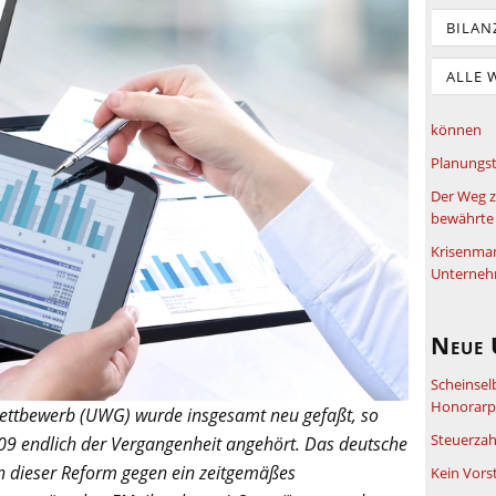
BILAN
ALLE 
können
Planungst
Der Weg z
bewährte 
Krisenma
Unterneh
Neue 
Scheinsel
Honorarpf
ettbewerb (UWG) wurde insgesamt neu gefaßt, so
Steuerzah
09 endlich der Vergangenheit angehört.
Das deutsche
n dieser Reform gegen ein zeitgemäßes
Kein Vors