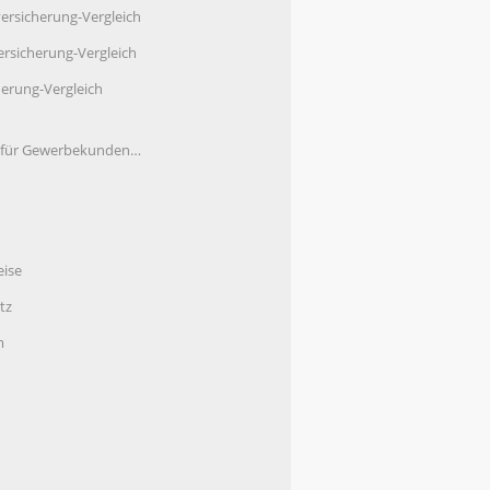
ersicherung-Vergleich
rsicherung-Vergleich
herung-Vergleich
e für Gewerbekunden…
eise
tz
m