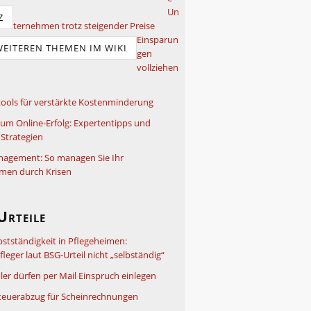
Un
Z
ternehmen trotz steigender Preise
Einsparun
WEITEREN THEMEN IM WIKI
gen
vollziehen
ools für verstärkte Kostenminderung
um Online-Erfolg: Expertentipps und
Strategien
nagement: So managen Sie Ihr
men durch Krisen
Urteile
bstständigkeit in Pflegeheimen:
leger laut BSG-Urteil nicht „selbständig“
ler dürfen per Mail Einspruch einlegen
teuerabzug für Scheinrechnungen