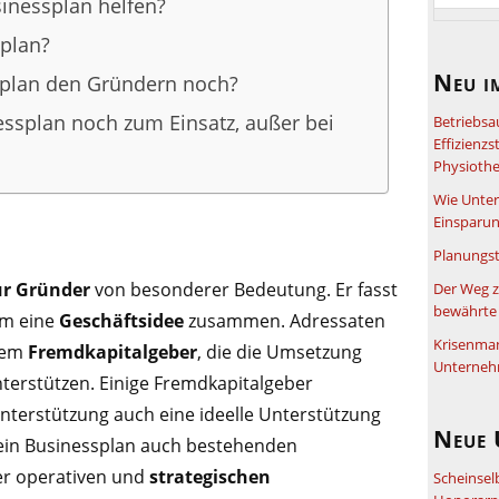
inessplan helfen?
splan?
Neu i
splan den Gründern noch?
splan noch zum Einsatz, außer bei
Betriebsa
Effizienz
Physiothe
Wie Unter
Einsparun
Planungst
r Gründer
von besonderer Bedeutung. Er fasst
Der Weg z
bewährte 
rm eine
Geschäftsidee
zusammen. Adressaten
Krisenma
llem
Fremdkapitalgeber
, die die Umsetzung
Unterneh
unterstützen. Einige Fremdkapitalgeber
Unterstützung auch eine ideelle Unterstützung
Neue 
 ein Businessplan auch bestehenden
er operativen und
strategischen
Scheinsel