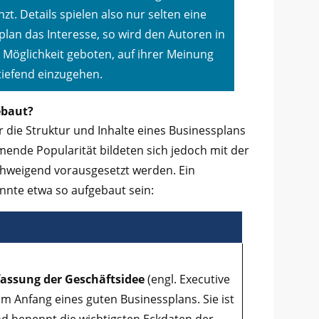
t. Details spielen also nur selten eine
plan das Interesse, so wird den Autoren in
e Möglichkeit geboten, auf ihrer Meinung
tiefend einzugehen.
ebaut?
 die Struktur und Inhalte eines Businessplans
hmende Popularität bildeten sich jedoch mit der
lschweigend vorausgesetzt werden. Ein
nnte etwa so aufgebaut sein:
ssung der Geschäftsidee
(engl. Executive
m Anfang eines guten Businessplans. Sie ist
nd benennt die wichtigsten Eckdaten der