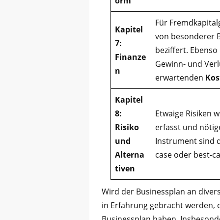
orm
Für Fremdkapitalg
Kapitel
von besonderer B
7:
beziffert. Ebens
Finanze
Gewinn- und Verl
n
erwartenden
Kos
Kapitel
8:
Etwaige Risiken 
Risiko
erfasst und nötige
und
Instrument sind 
Alterna
case oder best-ca
tiven
Wird der Businessplan an diver
in Erfahrung gebracht werden,
Businessplan haben. Insbesond