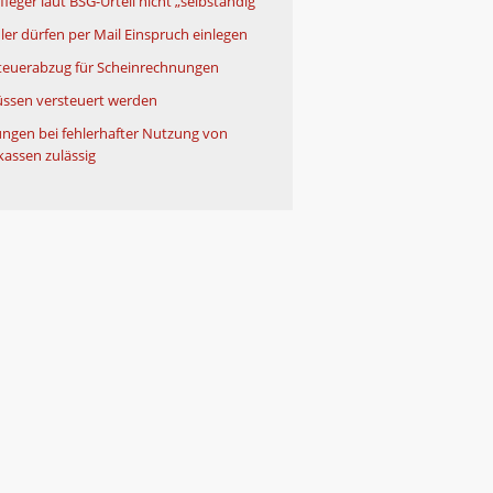
leger laut BSG-Urteil nicht „selbständig“
ler dürfen per Mail Einspruch einlegen
teuerabzug für Scheinrechnungen
ssen versteuert werden
ngen bei fehlerhafter Nutzung von
kassen zulässig