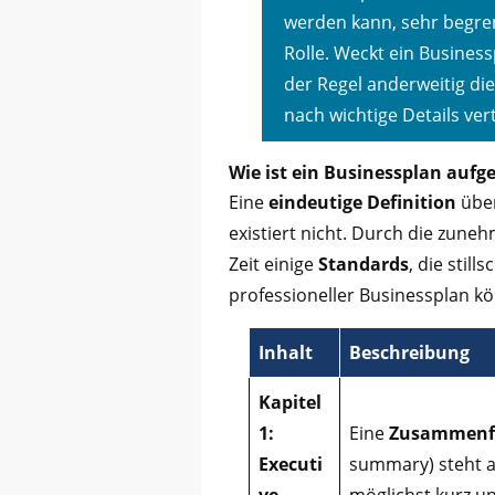
werden kann, sehr begrenz
Rolle. Weckt ein Business
der Regel anderweitig di
nach wichtige Details ver
Wie ist ein Businessplan aufg
Eine
eindeutige Definition
über
existiert nicht. Durch die zune
Zeit einige
Standards
, die stil
professioneller Businessplan kö
Inhalt
Beschreibung
Kapitel
1:
Eine
Zusammenfa
Executi
summary) steht a
ve
möglichst kurz u