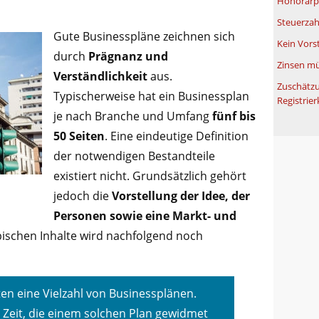
Honorarpf
Steuerzah
Gute Businesspläne zeichnen sich
Kein Vors
durch
Prägnanz und
Zinsen mü
Verständlichkeit
aus.
Zuschätzu
Typischerweise hat ein Businessplan
Registrier
je nach Branche und Umfang
fünf bis
50 Seiten
. Eine eindeutige Definition
der notwendigen Bestandteile
existiert nicht. Grundsätzlich gehört
jedoch die
Vorstellung der Idee, der
Personen sowie eine Markt- und
pischen Inhalte wird nachfolgend noch
en eine Vielzahl von Businessplänen.
Zeit, die einem solchen Plan gewidmet