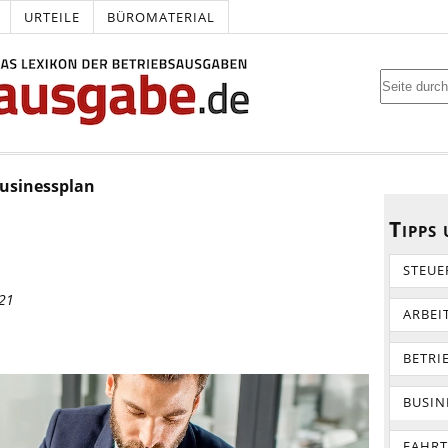
URTEILE
BÜROMATERIAL
usinessplan
Tipps
STEUE
021
ARBEI
BETRI
BUSIN
FAHR