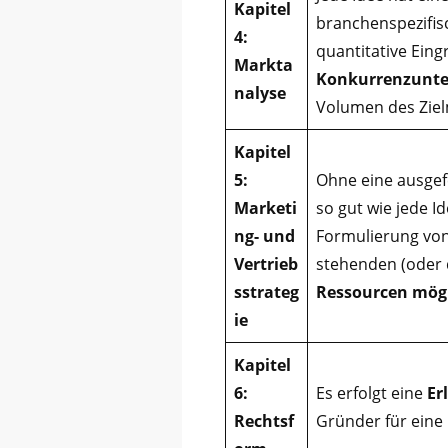
Kapitel
branchenspezifis
4:
quantitative Ein
Markta
Konkurrenzunte
nalyse
Volumen des Zielm
Kapitel
5:
Ohne eine ausgefe
Marketi
so gut wie jede I
ng- und
Formulierung von
Vertrieb
stehenden (oder d
sstrateg
Ressourcen mögli
ie
Kapitel
6:
Es erfolgt eine
Er
Rechtsf
Gründer für eine