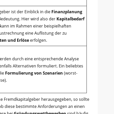
eber ist der Einblick in die
Finanzplanung
edeutung. Hier wird also der
Kapitalbedarf
o kann im Rahmen einer beispielhaften
ustrechnung eine Auflistung der zu
ten und Erlöse
erfolgen.
werden durch eine entsprechende Analyse
nfalls Alternativen formuliert. Ein beliebtes
die
Formulierung von Szenarien
(worst-
se).
se Fremdkapitalgeber herausgegeben, so sollte
 ob diese bestimmte Anforderungen an einen
ere bei
Gründungswettbewerben
sind häufig