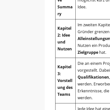
Summa
Idee.
ry
Im zweiten Kapite
Kapitel
Gründer grenzen
2: Idee
Alleinstellungs
und
Nutzen ein Produk
Nutzen
Zielgruppe
hat.
Die an einem Pro
Kapitel
vorgestellt. Dab
3:
Qualifikationen
Vorstell
werden. Erworbe
ung des
Erkenntnisse, die
Teams
werden.
Jede Idee hat ein