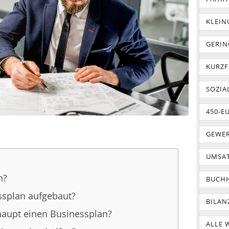
KLEI
GERIN
KURZF
SOZIA
450-E
GEWER
UMSA
n?
BUCH
essplan aufgebaut?
BILAN
aupt einen Businessplan?
ALLE 