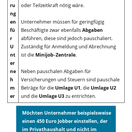
ru
oder Teilzeitkraft nötig wäre.
ng
en
Unternehmer müssen für geringfügig
fü
Beschäftigte zwar ebenfalls
Abgaben
r
abführen, diese sind jedoch pauschaliert.
U
Zuständig für Anmeldung und Abrechnung
nt
ist die
Minijob
–
Zentrale
.
er
ne
Neben pauschalen Abgaben für
h
Versicherungen und Steuern sind pauschale
m
Beträge für die
Umlage
U1
, die
Umlage
U2
er
und die
Umlage
U3
zu entrichten.
Möchten Unternehmer beispielsweise
einen 450 Euro Jobber einstellen, der
im Privathaushalt und nicht im