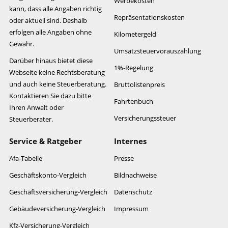
Werbekosten
kann, dass alle Angaben richtig
Repräsentationskosten
oder aktuell sind. Deshalb
erfolgen alle Angaben ohne
Kilometergeld
Gewähr.
Umsatzsteuervorauszahlung
Darüber hinaus bietet diese
1%-Regelung
Webseite keine Rechtsberatung
und auch keine Steuerberatung.
Bruttolistenpreis
Kontaktieren Sie dazu bitte
Fahrtenbuch
Ihren Anwalt oder
Versicherungssteuer
Steuerberater.
Service & Ratgeber
Internes
Afa-Tabelle
Presse
Geschäftskonto-Vergleich
Bildnachweise
Geschäftsversicherung-Vergleich
Datenschutz
Gebäudeversicherung-Vergleich
Impressum
Kfz-Versicherung-Vergleich