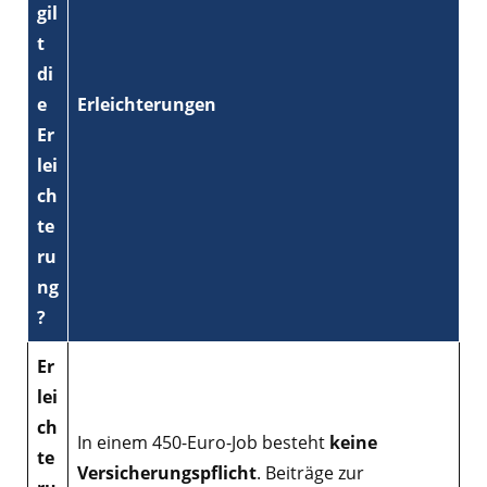
gil
t
di
e
Erleichterungen
Er
lei
ch
te
ru
ng
?
Er
lei
ch
In einem 450-Euro-Job besteht
keine
te
Versicherungspflicht
. Beiträge zur