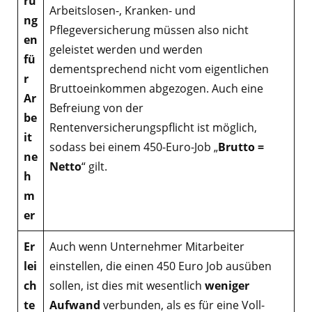
ru
Arbeitslosen-, Kranken- und
ng
Pflegeversicherung müssen also nicht
en
geleistet werden und werden
fü
dementsprechend nicht vom eigentlichen
r
Bruttoeinkommen abgezogen. Auch eine
Ar
Befreiung von der
be
Rentenversicherungspflicht ist möglich,
it
sodass bei einem 450-Euro-Job „
Brutto =
ne
Netto
“ gilt.
h
m
er
Er
Auch wenn Unternehmer Mitarbeiter
lei
einstellen, die einen 450 Euro Job ausüben
ch
sollen, ist dies mit wesentlich
weniger
te
Aufwand
verbunden, als es für eine Voll-