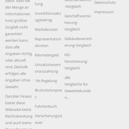
dafür, dass bei
Datenschutz
tung
-Vergleich
der Menge an
Impressum
Investitionsabz
Informationen
Geschäftsversic
ugsbetrag
trotz größter
herung-
Sorgfalt nicht
Vergleich
Werbekosten
garantiert
Gebäudeversich
Repräsentation
werden kann,
erung-Vergleich
skosten
dass alle
Angaben richtig
Kfz-
Kilometergeld
oder aktuell
Versicherung-
Umsatzsteuerv
sind. Deshalb
Vergleich
orauszahlung
erfolgen alle
alle
Angaben ohne
1%-Regelung
Vergleiche für
Gewähr.
Bruttolistenprei
Gewerbekunde
Darüber hinaus
s
n…
bietet diese
Fahrtenbuch
Webseite keine
Versicherungsst
Rechtsberatung
euer
und auch keine