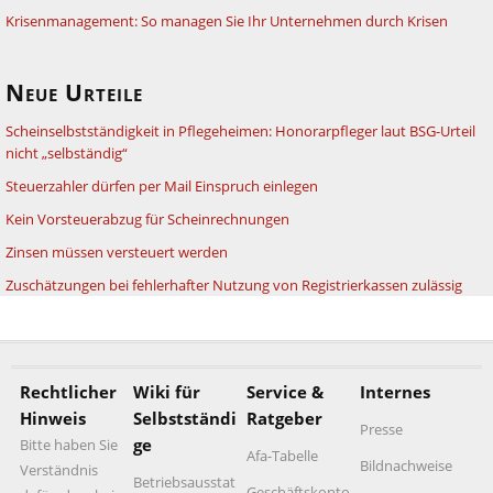
Krisenmanagement: So managen Sie Ihr Unternehmen durch Krisen
Neue Urteile
Scheinselbstständigkeit in Pflegeheimen: Honorarpfleger laut BSG-Urteil
nicht „selbständig“
Steuerzahler dürfen per Mail Einspruch einlegen
Kein Vorsteuerabzug für Scheinrechnungen
Zinsen müssen versteuert werden
Zuschätzungen bei fehlerhafter Nutzung von Registrierkassen zulässig
Rechtlicher
Wiki für
Service &
Internes
Hinweis
Selbstständi
Ratgeber
Presse
ge
Bitte haben Sie
Afa-Tabelle
Bildnachweise
Verständnis
Betriebsausstat
Geschäftskonto