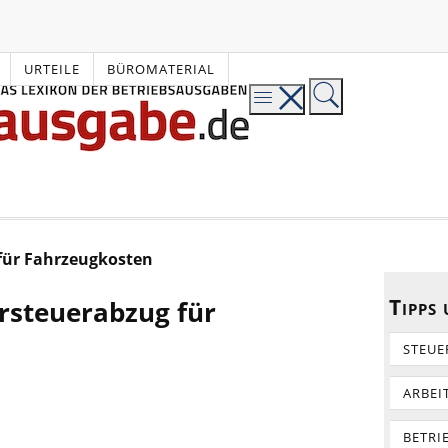
URTEILE
BÜROMATERIAL
 für Fahrzeugkosten
Tipps
orsteuerabzug für
STEUE
ARBEI
BETRI