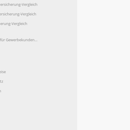
ersicherung-Vergleich
rsicherung-Vergleich
herung-Vergleich
e für Gewerbekunden…
eise
tz
m