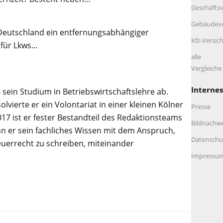
Geschäftsv
Gebäudeve
 Deutschland ein entfernungsabhängiger
Kfz-Versic
 für Lkws…
alle
Vergleich
Internes
 sein Studium in Betriebswirtschaftslehre ab.
lvierte er ein Volontariat in einer kleinen Kölner
Presse
017 ist er fester Bestandteil des Redaktionsteams
Bildnachw
n er sein fachliches Wissen mit dem Anspruch,
Datenschu
euerrecht zu schreiben, miteinander
Impressu