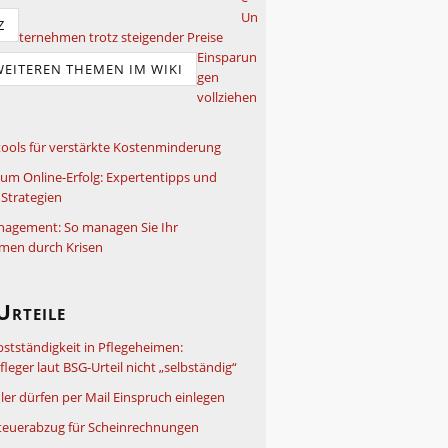
Un
Z
ternehmen trotz steigender Preise
Einsparun
WEITEREN THEMEN IM WIKI
gen
vollziehen
ools für verstärkte Kostenminderung
um Online-Erfolg: Expertentipps und
Strategien
nagement: So managen Sie Ihr
men durch Krisen
Urteile
bstständigkeit in Pflegeheimen:
leger laut BSG-Urteil nicht „selbständig“
ler dürfen per Mail Einspruch einlegen
teuerabzug für Scheinrechnungen