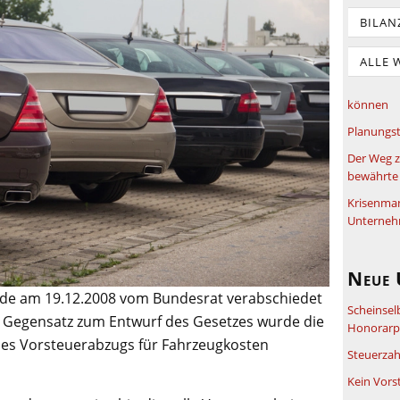
BILAN
ALLE 
können
Planungst
Der Weg z
bewährte 
Krisenma
Unterneh
Neue 
rde am 19.12.2008 vom Bundesrat verabschiedet
Scheinsel
 Gegensatz zum Entwurf des Gesetzes wurde die
Honorarpf
des Vorsteuerabzugs für Fahrzeugkosten
Steuerzah
Kein Vors