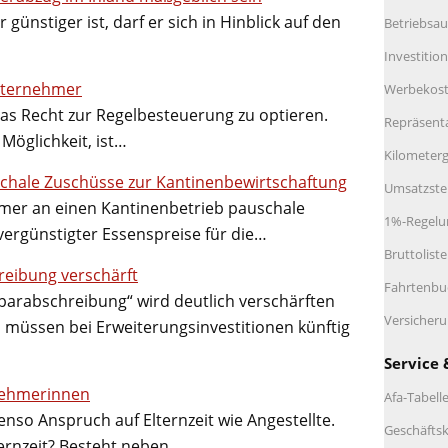
ünstiger ist, darf er sich in Hinblick auf den
Betriebsau
Investitio
nternehmer
Werbekos
as Recht zur Regelbesteuerung zu optieren.
Repräsent
Möglichkeit, ist…
Kilometerg
schale Zuschüsse zur Kantinenbewirtschaftung
Umsatzste
mer an einen Kantinenbetrieb pauschale
1%-Regelu
ergünstigter Essenspreise für die…
Bruttolist
reibung verschärft
Fahrtenbu
arabschreibung“ wird deutlich verschärften
Versicher
müssen bei Erweiterungsinvestitionen künftig
Service 
nehmerinnen
Afa-Tabell
o Anspruch auf Elternzeit wie Angestellte.
Geschäftsk
ernzeit? Besteht neben…