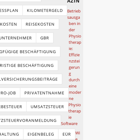
azin
ESSPLAN
KILOMETERGELD
Betrieb
sausga
ben in
TKOSTEN
REISEKOSTEN
der
Physio
NUNTERNEHMER
GBR
therap
ie:
GFÜGIGE BESCHÄFTIGUNG
Effizie
nzstei
RISTIGE BESCHÄFTIGUNG
gerun
g
LVERSICHERUNGSBEITRÄGE
durch
eine
moder
URO-JOB
PRIVATENTNAHME
ne
Physio
BESTEUER
UMSATZSTEUER
therap
ie
TZSTEUERVORANMELDUNG
Software
Wi
HALTUNG
EIGENBELEG
EÜR
e