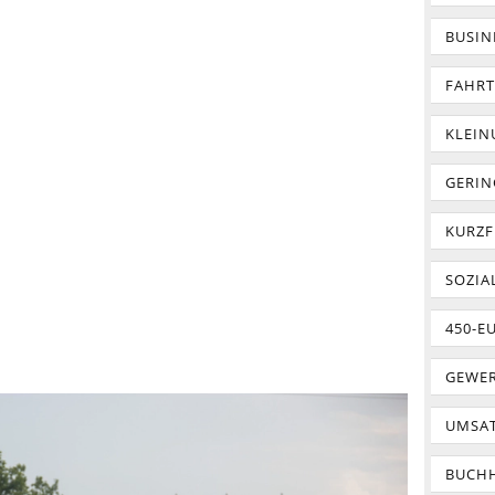
BUSIN
FAHR
KLEI
GERIN
KURZF
SOZIA
450-E
GEWER
UMSA
BUCH