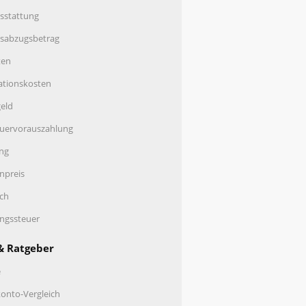
sstattung
nsabzugsbetrag
ten
ationskosten
eld
uervorauszahlung
ng
enpreis
ch
ungssteuer
& Ratgeber
e
onto-Vergleich