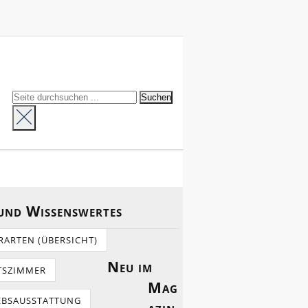
 und Wissenswertes
RARTEN (ÜBERSICHT)
Neu im
TSZIMMER
Mag
EBSAUSSTATTUNG