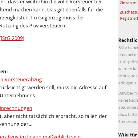
, dass er weiterhin die volle Vorsteuer bei
Zinsen mü
tend machen kann. Das gilt ebenfalls für die
Zuschätzu
hrzeugkosten. Im Gegenzug muss der
Registrier
Nutzung des Pkw versteuern.
(JStG 2009)
Rechtlic
Bitte habe
dass bei d
trotz größt
werden kan
ren:
richtig ode
en Vorsteuerabzug
erfolgen a
cksichtigt werden soll, muss die Adresse auf
Darüber hi
n Unternehmens…
keine Rech
Steuerbera
einrechnungen
dazu bitte
aber nicht tatsächlich erbracht, so fallen der
Steuerbera
rkennung der…
Wiki für
erabzug im Inland maßgeblich sein