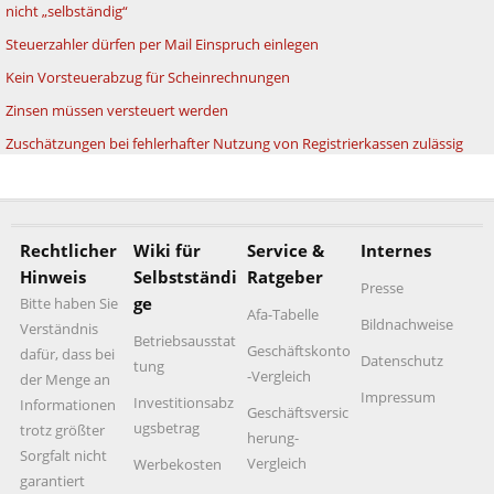
nicht „selbständig“
Steuerzahler dürfen per Mail Einspruch einlegen
Kein Vorsteuerabzug für Scheinrechnungen
Zinsen müssen versteuert werden
Zuschätzungen bei fehlerhafter Nutzung von Registrierkassen zulässig
Rechtlicher
Wiki für
Service &
Internes
Hinweis
Selbstständi
Ratgeber
Presse
ge
Bitte haben Sie
Afa-Tabelle
Bildnachweise
Verständnis
Betriebsausstat
Geschäftskonto
dafür, dass bei
Datenschutz
tung
-Vergleich
der Menge an
Impressum
Investitionsabz
Informationen
Geschäftsversic
ugsbetrag
trotz größter
herung-
Sorgfalt nicht
Vergleich
Werbekosten
garantiert