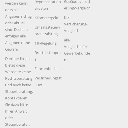
Gebäudeversich
Repräsentation
werden kann,
erung-Vergleich
skosten
dass alle
Angaben richtig
Kfz-
Kilometergeld
oder aktuell
Versicherung-
Umsatzsteuerv
sind. Deshalb
Vergleich
orauszahlung
erfolgen alle
alle
Angaben ohne
1%-Regelung
Vergleiche für
Gewähr.
Bruttolistenprei
Gewerbekunde
Darüber hinaus
s
n…
bietet diese
Fahrtenbuch
Webseite keine
Versicherungsst
Rechtsberatung
euer
und auch keine
Steuerberatung.
Kontaktieren
Sie dazu bitte
Ihren Anwalt
oder
Steuerberater.