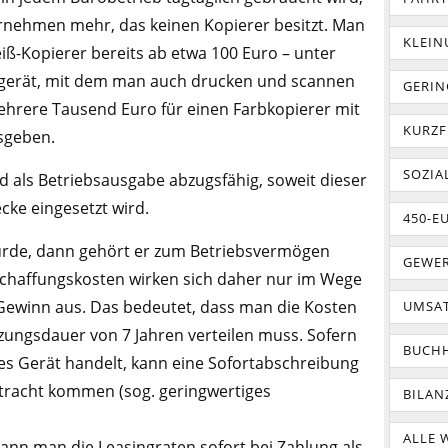
ernehmen mehr, das keinen Kopierer besitzt. Man
KLEI
-Kopierer bereits ab etwa 100 Euro – unter
sgerät, mit dem man auch drucken und scannen
GERIN
ehrere Tausend Euro für einen Farbkopierer mit
KURZF
usgeben.
SOZIA
nd als Betriebsausgabe abzugsfähig, soweit dieser
cke eingesetzt wird.
450-E
urde, dann gehört er zum Betriebsvermögen
GEWER
chaffungskosten wirken sich daher nur im Wege
Gewinn aus. Das bedeutet, dass man die Kosten
UMSA
tzungsdauer von 7 Jahren verteilen muss. Sofern
BUCH
ges Gerät handelt, kann eine Sofortabschreibung
etracht kommen (sog. geringwertiges
BILAN
ALLE 
ann man die Leasingraten sofort bei Zahlung als