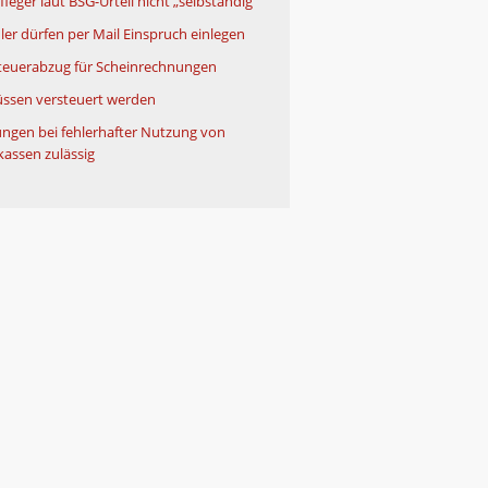
leger laut BSG-Urteil nicht „selbständig“
ler dürfen per Mail Einspruch einlegen
teuerabzug für Scheinrechnungen
ssen versteuert werden
ngen bei fehlerhafter Nutzung von
kassen zulässig