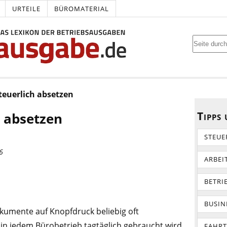
URTEILE
BÜROMATERIAL
teuerlich absetzen
Tipps
h absetzen
STEUE
6
ARBEI
BETRI
BUSIN
umente auf Knopfdruck beliebig oft
n in jedem Bürobetrieb tagtäglich gebraucht wird,
FAHR