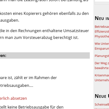
osten eines Kopierers gehören ebenfalls zu den
Neu i
sausgaben.
Betriebsa
man die in den Rechnungen enthaltene Umsatzsteuer
Effizienz
Physiothe
ern man zum Vorsteuerabzug berechtigt ist.
Wie Unter
Einsparun
ren:
Planungst
Der Weg z
bewährte 
Krisenma
are ist, zählt er im Rahmen der
Unterneh
etriebsausgaben.…
Neue 
erlich absetzen
Scheinsel
tellt keine Betriebsausgabe für den