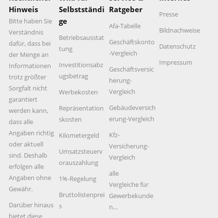
Hinweis
Selbstständi
Ratgeber
Presse
ge
Bitte haben Sie
Afa-Tabelle
Bildnachweise
Verständnis
Betriebsausstat
Geschäftskonto
dafür, dass bei
Datenschutz
tung
-Vergleich
der Menge an
Impressum
Investitionsabz
Informationen
Geschäftsversic
ugsbetrag
trotz größter
herung-
Sorgfalt nicht
Vergleich
Werbekosten
garantiert
Gebäudeversich
Repräsentation
werden kann,
erung-Vergleich
skosten
dass alle
Angaben richtig
Kfz-
Kilometergeld
oder aktuell
Versicherung-
Umsatzsteuerv
sind. Deshalb
Vergleich
orauszahlung
erfolgen alle
alle
Angaben ohne
1%-Regelung
Vergleiche für
Gewähr.
Bruttolistenprei
Gewerbekunde
Darüber hinaus
s
n…
bietet diese