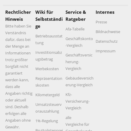
Rechtlicher
Wiki für
Service &
Internes
Hinweis
Selbstständi
Ratgeber
Presse
ge
Bitte haben Sie
Afa-Tabelle
Bildnachweise
Verständnis
Betriebsausstat
Geschäftskonto
dafür, dass bei
Datenschutz
tung
-Vergleich
der Menge an
Impressum
Investitionsabz
Informationen
Geschäftsversic
ugsbetrag
trotz größter
herung-
Sorgfalt nicht
Vergleich
Werbekosten
garantiert
Gebäudeversich
Repräsentation
werden kann,
erung-Vergleich
skosten
dass alle
Angaben richtig
Kfz-
Kilometergeld
oder aktuell
Versicherung-
Umsatzsteuerv
sind. Deshalb
Vergleich
orauszahlung
erfolgen alle
alle
Angaben ohne
1%-Regelung
Vergleiche für
Gewähr.
Bruttolistenprei