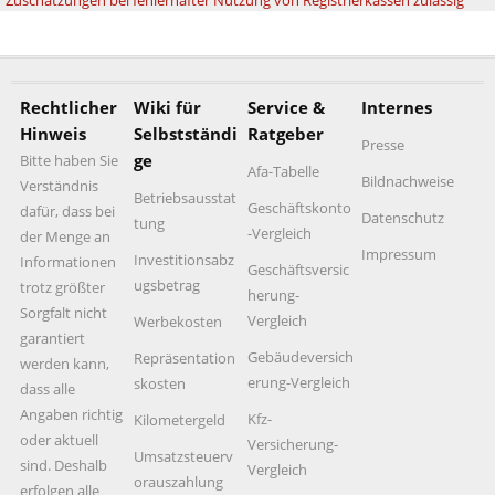
Rechtlicher
Wiki für
Service &
Internes
Hinweis
Selbstständi
Ratgeber
Presse
ge
Bitte haben Sie
Afa-Tabelle
Bildnachweise
Verständnis
Betriebsausstat
Geschäftskonto
dafür, dass bei
Datenschutz
tung
-Vergleich
der Menge an
Impressum
Investitionsabz
Informationen
Geschäftsversic
ugsbetrag
trotz größter
herung-
Sorgfalt nicht
Vergleich
Werbekosten
garantiert
Gebäudeversich
Repräsentation
werden kann,
erung-Vergleich
skosten
dass alle
Angaben richtig
Kfz-
Kilometergeld
oder aktuell
Versicherung-
Umsatzsteuerv
sind. Deshalb
Vergleich
orauszahlung
erfolgen alle