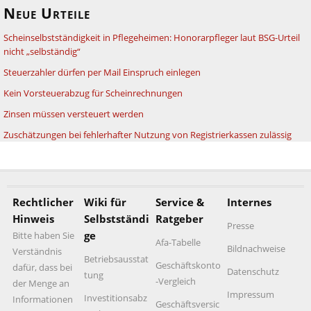
Neue Urteile
Scheinselbstständigkeit in Pflegeheimen: Honorarpfleger laut BSG-Urteil
nicht „selbständig“
Steuerzahler dürfen per Mail Einspruch einlegen
Kein Vorsteuerabzug für Scheinrechnungen
Zinsen müssen versteuert werden
Zuschätzungen bei fehlerhafter Nutzung von Registrierkassen zulässig
Rechtlicher
Wiki für
Service &
Internes
Hinweis
Selbstständi
Ratgeber
Presse
ge
Bitte haben Sie
Afa-Tabelle
Bildnachweise
Verständnis
Betriebsausstat
Geschäftskonto
dafür, dass bei
Datenschutz
tung
-Vergleich
der Menge an
Impressum
Investitionsabz
Informationen
Geschäftsversic