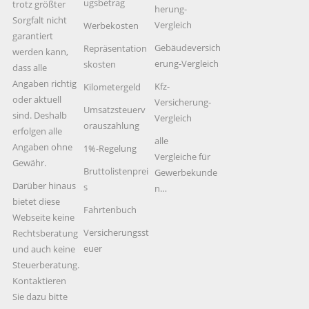
ugsbetrag
trotz größter
herung-
Sorgfalt nicht
Vergleich
Werbekosten
garantiert
Gebäudeversich
Repräsentation
werden kann,
erung-Vergleich
skosten
dass alle
Angaben richtig
Kfz-
Kilometergeld
oder aktuell
Versicherung-
Umsatzsteuerv
sind. Deshalb
Vergleich
orauszahlung
erfolgen alle
alle
Angaben ohne
1%-Regelung
Vergleiche für
Gewähr.
Bruttolistenprei
Gewerbekunde
Darüber hinaus
s
n…
bietet diese
Fahrtenbuch
Webseite keine
Versicherungsst
Rechtsberatung
euer
und auch keine
Steuerberatung.
Kontaktieren
Sie dazu bitte