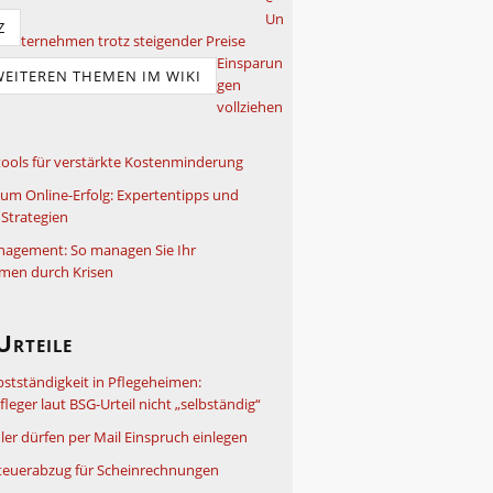
Un
Z
ternehmen trotz steigender Preise
Einsparun
WEITEREN THEMEN IM WIKI
gen
vollziehen
ools für verstärkte Kostenminderung
um Online-Erfolg: Expertentipps und
Strategien
nagement: So managen Sie Ihr
men durch Krisen
Urteile
bstständigkeit in Pflegeheimen:
leger laut BSG-Urteil nicht „selbständig“
ler dürfen per Mail Einspruch einlegen
teuerabzug für Scheinrechnungen