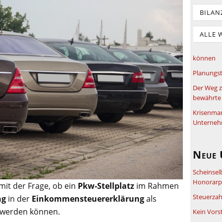
BILAN
ALLE 
können
Planungst
Der Weg z
bewährte 
Krisenma
Unterneh
Neue 
Scheinsel
Honorarpf
mit der Frage, ob ein
Pkw-Stellplatz
im Rahmen
Steuerzah
ng
in der
Einkommensteuererklärung
als
 werden können.
Kein Vors