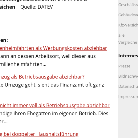
Geschäftsv
eichen
. Quelle: DATEV
Gebäudeve
Kfz-Versic
alle
ren:
Vergleich
ienheimfahrten als Werbungskosten abziehbar
Internes
ann an dessen Arbeitsort, weil dieser aus
amilienheimfahrten…
Presse
Bildnachw
mzug als Betriebsausgabe abziehbar?
e Umzüge geht, sieht das Finanzamt oft ganz
Datenschu
Impressu
icht immer voll als Betriebsausgabe abziehbar
ndige ihren Ehegatten im eigenen Betrieb. Dies
ter…
 bei doppelter Haushaltsführung