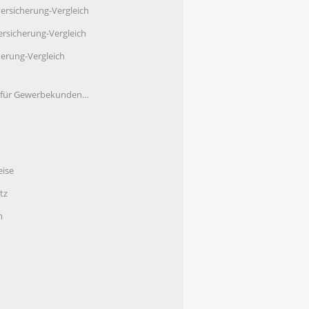
ersicherung-Vergleich
rsicherung-Vergleich
herung-Vergleich
e für Gewerbekunden…
eise
tz
m