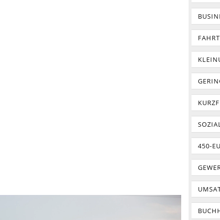
BUSIN
FAHR
KLEI
GERIN
KURZF
SOZIA
450-E
GEWER
UMSA
BUCH