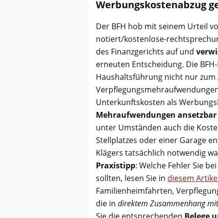
Werbungskostenabzug ge
Der BFH hob mit seinem Urteil vo
notiert/kostenlose-rechtsprech
des Finanzgerichts auf und
verwi
erneuten Entscheidung. Die BFH-Ri
Haushaltsführung nicht nur zum 
Verpflegungsmehraufwendungen f
Unterkunftskosten als Werbungsk
Mehraufwendungen ansetzbar
unter Umständen auch die Kosten
Stellplatzes oder einer Garage en
Klägers tatsächlich notwendig wa
Praxistipp
: Welche Fehler Sie b
sollten, lesen Sie in
diesem Artike
Familienheimfahrten, Verpflegun
die in
direktem Zusammenhang mit 
Sie die entsprechenden
Belege 