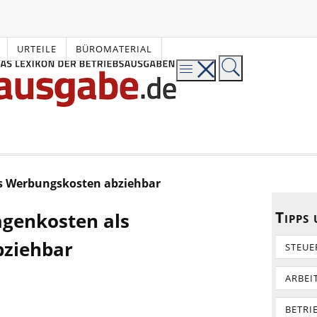
URTEILE
BÜROMATERIAL
ls Werbungskosten abziehbar
Tipps
agenkosten als
ziehbar
STEUE
ARBEI
BETRI