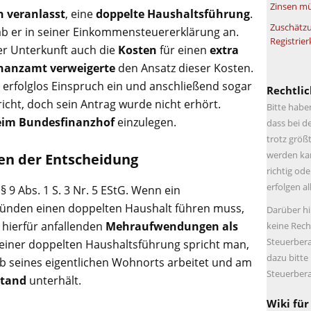
Zinsen mü
h veranlasst
, eine
doppelte Haushaltsführung
.
Zuschätzu
ab er in seiner Einkommensteuererklärung an.
Registrier
r Unterkunft auch die
Kosten
für einen
extra
nanzamt verweigerte
den Ansatz dieser Kosten.
 erfolglos Einspruch ein und anschließend sogar
Rechtlic
icht, doch sein Antrag wurde nicht erhört.
Bitte habe
eim Bundesfinanzhof
einzulegen.
dass bei d
trotz größt
werden kan
gen der Entscheidung
richtig ode
erfolgen a
 § 9 Abs. 1 S. 3 Nr. 5 EStG. Wenn ein
ründen einen doppelten Haushalt führen muss,
Darüber hi
hierfür anfallenden
Mehraufwendungen als
keine Rech
Steuerbera
einer doppelten Haushaltsführung spricht man,
dazu bitte
 seines eigentlichen Wohnorts arbeitet und am
Steuerbera
stand
unterhält.
Wiki für