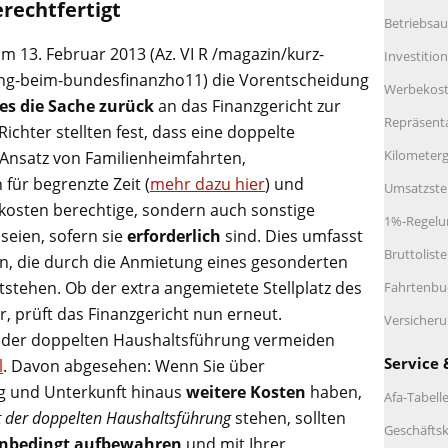
rechtfertigt
Betriebsau
m 13. Februar 2013 (Az. VI R /magazin/kurz-
Investitio
ung-beim-bundesfinanzho11) die Vorentscheidung
Werbekos
es die Sache zurück
an das Finanzgericht zur
Repräsent
chter stellten fest, dass eine doppelte
Kilometerg
Ansatz von Familienheimfahrten,
ür begrenzte Zeit (
mehr dazu hier
) und
Umsatzste
osten berechtige, sondern auch sonstige
1%-Regelu
seien, sofern sie
erforderlich
sind. Dies umfasst
Bruttolist
, die durch die Anmietung eines gesonderten
tstehen. Ob der extra angemietete Stellplatz des
Fahrtenbu
r, prüft das Finanzgericht nun erneut.
Versicher
ei der doppelten Haushaltsführung vermeiden
Service 
l
. Davon abgesehen: Wenn Sie über
g und Unterkunft hinaus
weitere Kosten
haben,
Afa-Tabell
der doppelten Haushaltsführung
stehen, sollten
Geschäftsk
unbedingt aufbewahren
und mit Ihrer