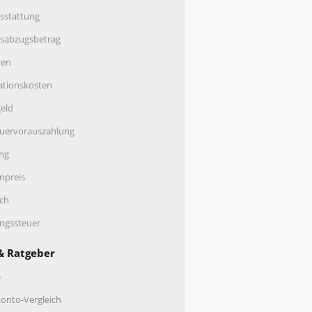
sstattung
nsabzugsbetrag
ten
ationskosten
eld
uervorauszahlung
ng
enpreis
ch
ungssteuer
& Ratgeber
e
onto-Vergleich