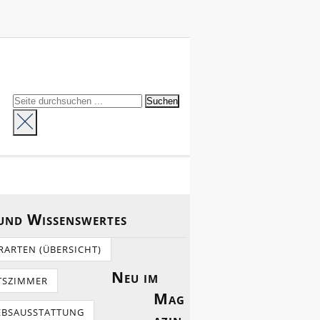
 und Wissenswertes
RARTEN (ÜBERSICHT)
Neu im
TSZIMMER
Mag
EBSAUSSTATTUNG