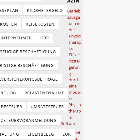
azin
ESSPLAN
KILOMETERGELD
Betrieb
sausga
ben in
TKOSTEN
REISEKOSTEN
der
Physio
NUNTERNEHMER
GBR
therap
ie:
GFÜGIGE BESCHÄFTIGUNG
Effizie
nzstei
RISTIGE BESCHÄFTIGUNG
gerun
g
LVERSICHERUNGSBEITRÄGE
durch
eine
moder
URO-JOB
PRIVATENTNAHME
ne
Physio
BESTEUER
UMSATZSTEUER
therap
ie
TZSTEUERVORANMELDUNG
Software
Wi
HALTUNG
EIGENBELEG
EÜR
e