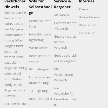
Rechtlicher
Wiki für
Service &
Internes
Hinweis
Selbstständi
Ratgeber
Presse
ge
Bitte haben Sie
Afa-Tabelle
Bildnachweise
Verständnis
Betriebsausstat
Geschäftskonto
dafür, dass bei
Datenschutz
tung
-Vergleich
der Menge an
Impressum
Investitionsabz
Informationen
Geschäftsversic
ugsbetrag
trotz größter
herung-
Sorgfalt nicht
Vergleich
Werbekosten
garantiert
Gebäudeversich
Repräsentation
werden kann,
erung-Vergleich
skosten
dass alle
Angaben richtig
Kfz-
Kilometergeld
oder aktuell
Versicherung-
Umsatzsteuerv
sind. Deshalb
Vergleich
orauszahlung
erfolgen alle
alle
Angaben ohne
1%-Regelung
Vergleiche für
Gewähr.
Bruttolistenprei
Gewerbekunde
Darüber hinaus
s
n…