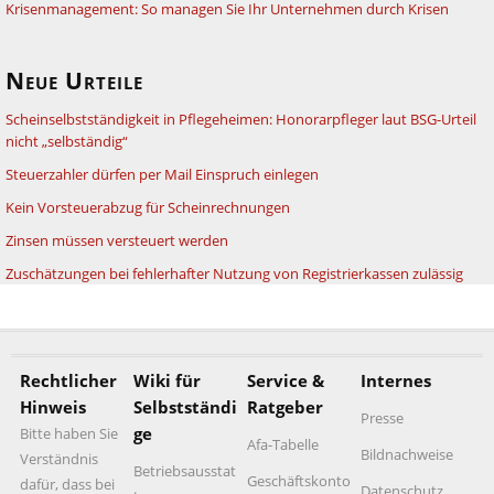
Krisenmanagement: So managen Sie Ihr Unternehmen durch Krisen
Neue Urteile
Scheinselbstständigkeit in Pflegeheimen: Honorarpfleger laut BSG-Urteil
nicht „selbständig“
Steuerzahler dürfen per Mail Einspruch einlegen
Kein Vorsteuerabzug für Scheinrechnungen
Zinsen müssen versteuert werden
Zuschätzungen bei fehlerhafter Nutzung von Registrierkassen zulässig
Rechtlicher
Wiki für
Service &
Internes
Hinweis
Selbstständi
Ratgeber
Presse
ge
Bitte haben Sie
Afa-Tabelle
Bildnachweise
Verständnis
Betriebsausstat
Geschäftskonto
dafür, dass bei
Datenschutz