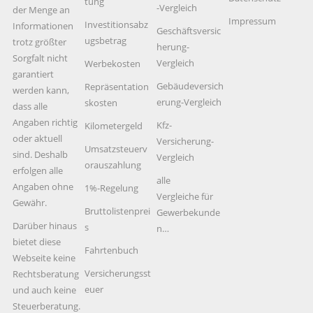
tung
-Vergleich
der Menge an
Impressum
Investitionsabz
Informationen
Geschäftsversic
ugsbetrag
trotz größter
herung-
Sorgfalt nicht
Vergleich
Werbekosten
garantiert
Gebäudeversich
Repräsentation
werden kann,
erung-Vergleich
skosten
dass alle
Angaben richtig
Kfz-
Kilometergeld
oder aktuell
Versicherung-
Umsatzsteuerv
sind. Deshalb
Vergleich
orauszahlung
erfolgen alle
alle
Angaben ohne
1%-Regelung
Vergleiche für
Gewähr.
Bruttolistenprei
Gewerbekunde
Darüber hinaus
s
n…
bietet diese
Fahrtenbuch
Webseite keine
Versicherungsst
Rechtsberatung
euer
und auch keine
Steuerberatung.