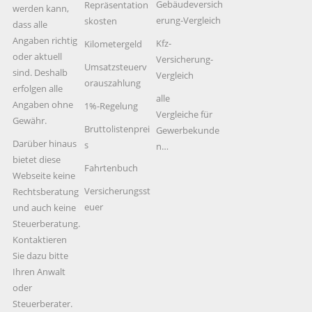
Gebäudeversich
Repräsentation
werden kann,
erung-Vergleich
skosten
dass alle
Angaben richtig
Kfz-
Kilometergeld
oder aktuell
Versicherung-
Umsatzsteuerv
sind. Deshalb
Vergleich
orauszahlung
erfolgen alle
alle
Angaben ohne
1%-Regelung
Vergleiche für
Gewähr.
Bruttolistenprei
Gewerbekunde
Darüber hinaus
s
n…
bietet diese
Fahrtenbuch
Webseite keine
Versicherungsst
Rechtsberatung
euer
und auch keine
Steuerberatung.
Kontaktieren
Sie dazu bitte
Ihren Anwalt
oder
Steuerberater.