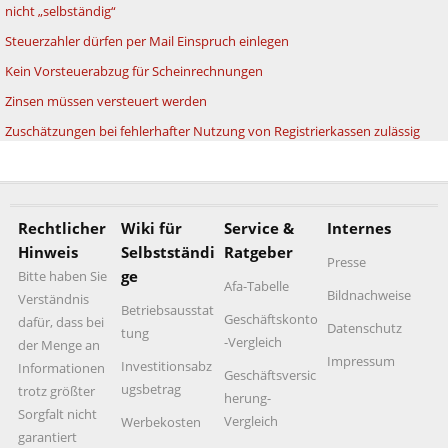
nicht „selbständig“
Steuerzahler dürfen per Mail Einspruch einlegen
Kein Vorsteuerabzug für Scheinrechnungen
Zinsen müssen versteuert werden
Zuschätzungen bei fehlerhafter Nutzung von Registrierkassen zulässig
Rechtlicher
Wiki für
Service &
Internes
Hinweis
Selbstständi
Ratgeber
Presse
ge
Bitte haben Sie
Afa-Tabelle
Bildnachweise
Verständnis
Betriebsausstat
Geschäftskonto
dafür, dass bei
Datenschutz
tung
-Vergleich
der Menge an
Impressum
Investitionsabz
Informationen
Geschäftsversic
ugsbetrag
trotz größter
herung-
Sorgfalt nicht
Vergleich
Werbekosten
garantiert