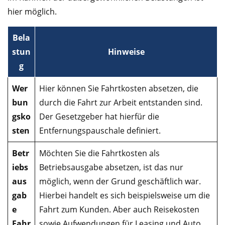
hier möglich.
Bela
stun
Hinweise
g
Wer
Hier können Sie Fahrtkosten absetzen, die
bun
durch die Fahrt zur Arbeit entstanden sind.
gsko
Der Gesetzgeber hat hierfür die
sten
Entfernungspauschale definiert.
Betr
Möchten Sie die Fahrtkosten als
iebs
Betriebsausgabe absetzen, ist das nur
aus
möglich, wenn der Grund geschäftlich war.
gab
Hierbei handelt es sich beispielsweise um die
e
Fahrt zum Kunden. Aber auch Reisekosten
Fahr
sowie Aufwendungen für Leasing und Auto