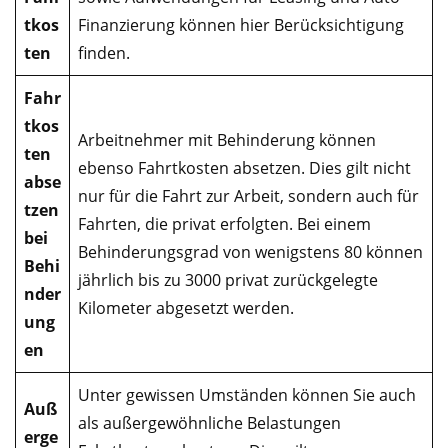
tkos
Finanzierung können hier Berücksichtigung
ten
finden.
Fahr
tkos
Arbeitnehmer mit Behinderung können
ten
ebenso Fahrtkosten absetzen. Dies gilt nicht
abse
nur für die Fahrt zur Arbeit, sondern auch für
tzen
Fahrten, die privat erfolgten. Bei einem
bei
Behinderungsgrad von wenigstens 80 können
Behi
jährlich bis zu 3000 privat zurückgelegte
nder
Kilometer abgesetzt werden.
ung
en
Unter gewissen Umständen können Sie auch
Auß
als außergewöhnliche Belastungen
erge