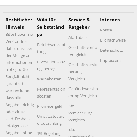
Rechtlicher
Wiki für
Service &
Internes
Hinweis
Selbstständi
Ratgeber
Presse
ge
Bitte haben Sie
Afa-Tabelle
Bildnachweise
Verständnis
Betriebsausstat
Geschäftskonto
dafür, dass bei
Datenschutz
tung
-Vergleich
der Menge an
Impressum
Investitionsabz
Informationen
Geschäftsversic
ugsbetrag
trotz größter
herung-
Sorgfalt nicht
Vergleich
Werbekosten
garantiert
Gebäudeversich
Repräsentation
werden kann,
erung-Vergleich
skosten
dass alle
Angaben richtig
Kfz-
Kilometergeld
oder aktuell
Versicherung-
Umsatzsteuerv
sind. Deshalb
Vergleich
orauszahlung
erfolgen alle
alle
Angaben ohne
1%-Regelung