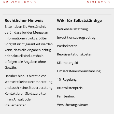
PREVIOUS POSTS
NEXT POSTS
Rechtlicher Hinweis
Wiki für Selbstständige
Bitte haben Sie Verständnis
Betriebsausstattung
dafür, dass bei der Menge an
Investitionsabzugsbetrag
Informationen trotz größter
Sorgfalt nicht garantiert werden
Werbekosten
kann, dass alle Angaben richtig
Repräsentationskosten
oder aktuell sind. Deshalb
erfolgen alle Angaben ohne
Kilometergeld
Gewähr.
Umsatzsteuervorauszahlung
Darüber hinaus bietet diese
1%-Regelung
Webseite keine Rechtsberatung
und auch keine Steuerberatung.
Bruttolistenpreis
Kontaktieren Sie dazu bitte
Fahrtenbuch
Ihren Anwalt oder
Versicherungssteuer
Steuerberater.