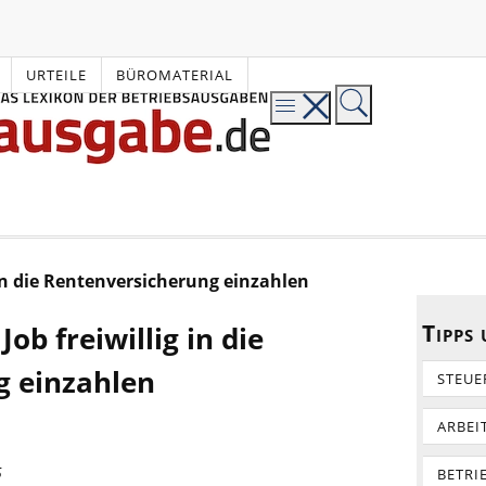
URTEILE
BÜROMATERIAL
 in die Rentenversicherung einzahlen
Tipps
ob freiwillig in die
g einzahlen
STEUE
ARBEI
5
BETRI