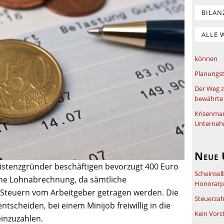
BILAN
ALLE 
können
Planungst
Der Weg z
bewährte 
Krisenma
Unterneh
Neue 
istenzgründer beschäftigen bevorzugt 400 Euro
Scheinsel
fache Lohnabrechnung, da sämtliche
Honorarpf
 Steuern vom Arbeitgeber getragen werden. Die
Steuerzah
scheiden, bei einem Minijob freiwillig in die
Kein Vors
inzuzahlen.