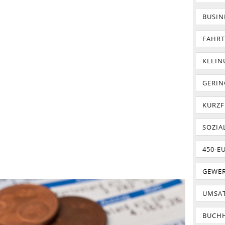
BUSIN
FAHR
KLEI
GERIN
KURZF
SOZIA
450-E
GEWER
UMSA
BUCH