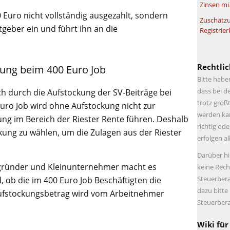
Zinsen mü
00 Euro nicht vollständig ausgezahlt, sondern
Zuschätzu
tgeber ein und führt ihn an die
Registrier
Rechtlic
kung beim 400 Euro Job
Bitte habe
dass bei d
h durch die Aufstockung der SV-Beiträge bei
trotz größt
 Euro Job wird ohne Aufstockung nicht zur
werden kan
ng im Bereich der Riester Rente führen. Deshalb
richtig ode
ckung zu wählen, um die Zulagen aus der Riester
erfolgen a
Darüber hi
nzgründer und Kleinunternehmer macht es
keine Rech
Steuerbera
 ob die im 400 Euro Job Beschäftigten die
dazu bitte
ufstockungsbetrag wird vom Arbeitnehmer
Steuerbera
Wiki für