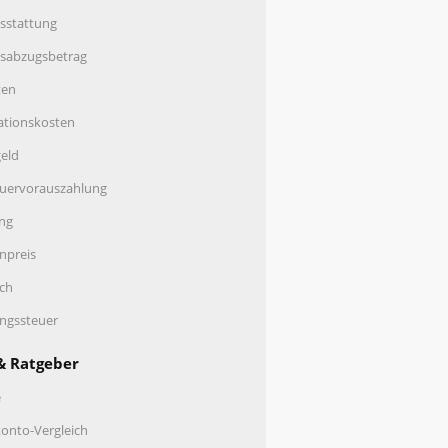
sstattung
nsabzugsbetrag
ten
ationskosten
eld
uervorauszahlung
ng
enpreis
ch
ungssteuer
& Ratgeber
e
onto-Vergleich