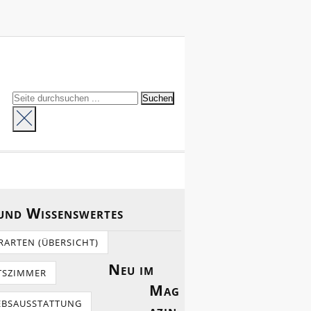
 und Wissenswertes
RARTEN (ÜBERSICHT)
Neu im
TSZIMMER
Mag
EBSAUSSTATTUNG