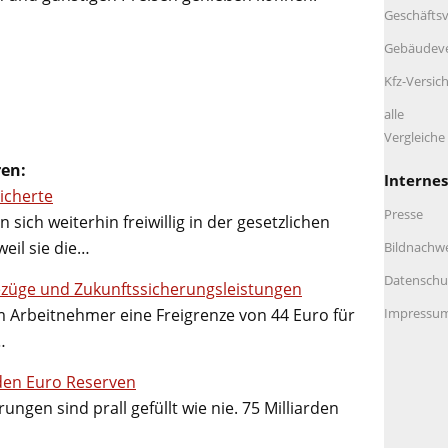
Geschäftsv
Gebäudeve
Kfz-Versic
alle
Vergleich
ren:
Internes
sicherte
Presse
 sich weiterhin freiwillig in der gesetzlichen
eil sie die…
Bildnachw
Datenschu
ezüge und Zukunftssicherungsleistungen
Impressu
 Arbeitnehmer eine Freigrenze von 44 Euro für
…
arden Euro Reserven
ungen sind prall gefüllt wie nie. 75 Milliarden