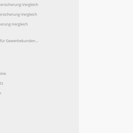
ersicherung-Vergleich
rsicherung-Vergleich
herung-Vergleich
e für Gewerbekunden…
eise
tz
m