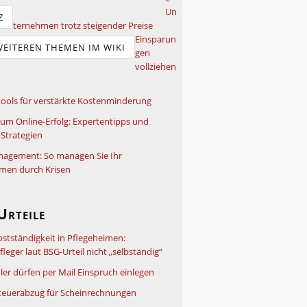
Un
Z
ternehmen trotz steigender Preise
Einsparun
WEITEREN THEMEN IM WIKI
gen
vollziehen
ools für verstärkte Kostenminderung
um Online-Erfolg: Expertentipps und
Strategien
nagement: So managen Sie Ihr
men durch Krisen
Urteile
bstständigkeit in Pflegeheimen:
leger laut BSG-Urteil nicht „selbständig“
ler dürfen per Mail Einspruch einlegen
teuerabzug für Scheinrechnungen