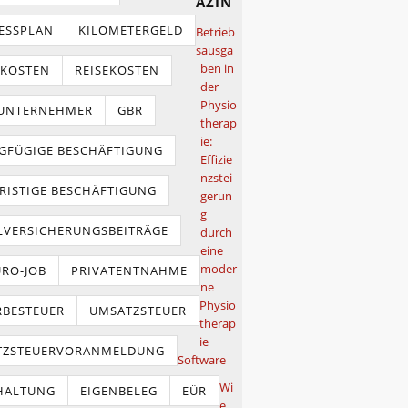
azin
ESSPLAN
KILOMETERGELD
Betrieb
sausga
ben in
TKOSTEN
REISEKOSTEN
der
Physio
NUNTERNEHMER
GBR
therap
ie:
GFÜGIGE BESCHÄFTIGUNG
Effizie
nzstei
RISTIGE BESCHÄFTIGUNG
gerun
g
LVERSICHERUNGSBEITRÄGE
durch
eine
moder
URO-JOB
PRIVATENTNAHME
ne
Physio
BESTEUER
UMSATZSTEUER
therap
ie
TZSTEUERVORANMELDUNG
Software
Wi
HALTUNG
EIGENBELEG
EÜR
e