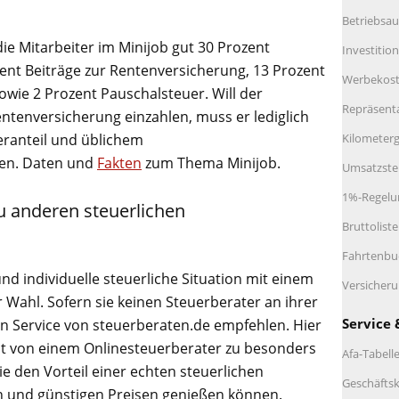
Betriebsau
ie Mitarbeiter im Minijob gut 30 Prozent
Investitio
ent Beiträge zur Rentenversicherung, 13 Prozent
Werbekos
wie 2 Prozent Pauschalsteuer. Will der
Repräsent
 Rentenversicherung einzahlen, muss er lediglich
Kilometerg
eranteil und üblichem
len. Daten und
Fakten
zum Thema Minijob.
Umsatzste
1%-Regelu
u anderen steuerlichen
Bruttolist
Fahrtenbu
und individuelle steuerliche Situation mit einem
Versicher
 Wahl. Sofern sie keinen Steuerberater an ihrer
Service 
en Service von steuerberaten.de empfehlen. Hier
t von einem Onlinesteuerberater zu besonders
Afa-Tabell
e den Vorteil einer echten steuerlichen
Geschäftsk
n und günstigen Preisen genießen können.