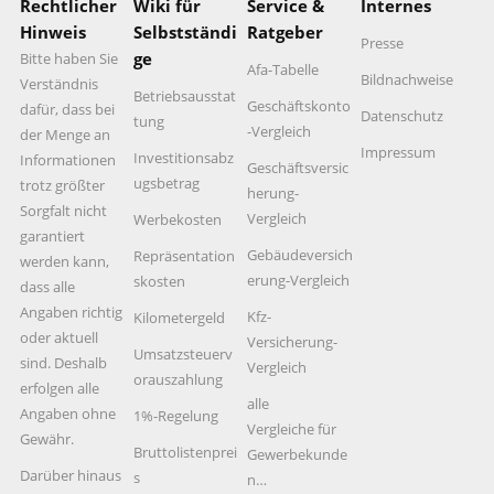
Rechtlicher
Wiki für
Service &
Internes
Hinweis
Selbstständi
Ratgeber
Presse
ge
Bitte haben Sie
Afa-Tabelle
Bildnachweise
Verständnis
Betriebsausstat
Geschäftskonto
dafür, dass bei
Datenschutz
tung
-Vergleich
der Menge an
Impressum
Investitionsabz
Informationen
Geschäftsversic
ugsbetrag
trotz größter
herung-
Sorgfalt nicht
Vergleich
Werbekosten
garantiert
Gebäudeversich
Repräsentation
werden kann,
erung-Vergleich
skosten
dass alle
Angaben richtig
Kfz-
Kilometergeld
oder aktuell
Versicherung-
Umsatzsteuerv
sind. Deshalb
Vergleich
orauszahlung
erfolgen alle
alle
Angaben ohne
1%-Regelung
Vergleiche für
Gewähr.
Bruttolistenprei
Gewerbekunde
Darüber hinaus
s
n…