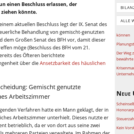
n einen Beschluss erlassen, der
BILAN
 ziehen könnte.
ALLE 
einem aktuellen Beschluss legt der IX. Senat des
teuerliche Behandlung von gemischt-genutzten
können
d dem Großen Senat des BFH vor, damit dieser
Planungst
treffen möge (Beschluss des BFH vom 21.
Der Weg z
ereits des Öfteren berichtete
bewährte 
ngenheit über die
Ansetzbarkeit des häuslichen
Krisenma
Unterneh
scheidung: Gemischt genutzte
Neue 
hes Arbeitszimmer
Scheinsel
genden Verfahren hatte ein Mann geklagt, der in
Honorarpf
iches Arbeitszimmer unterhielt. Dieses nutzte er
Steuerzah
nt betrieblich, da er von dort aus seine zwei
Kein Vors
ils mehreren Parteien verwaltete. Im Rahmen der