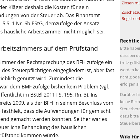
Zinsen mü
der Kläger deshalb die Kosten für sein
Zuschätzu
endungen von der Steuer ab. Das Finanzamt
Registrier
. 5 S. 1 Nr. 6b EStG, demzufolge der Ansatz
 häusliche Arbeitszimmer nicht möglich sei.
Rechtlic
 Arbeitszimmers auf dem Prüfstand
Bitte habe
dass bei d
szimmer der Rechtsprechung des BFH zufolge ein
trotz größt
des Steuerpflichtigen eingegliedert ist, aber fast
werden kan
richtig ode
rieblich genutzt wird. Zumindest die
erfolgen a
war dem BMF zufolge bisher kein Problem (vgl.
entlicht im BStBl 2011 I S. 195, Rn. 3). Ins
Darüber hi
keine Rech
ereits 2009, als der BFH in seinem Beschluss vom
Steuerbera
) festhielt, dass die Aufwendungen für gemischt
dazu bitte
ltend gemacht werden könnten. Seither war es
Steuerbera
steuerliche Behandlung des häuslichen
Prüfstand kommen würde.
Wiki für