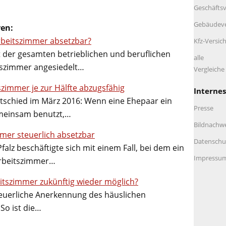
Geschäftsv
Gebäudeve
ren:
rbeitszimmer absetzbar?
Kfz-Versic
 der gesamten betrieblichen und beruflichen
alle
itszimmer angesiedelt…
Vergleich
immer je zur Hälfte abzugsfähig
Internes
tschied im März 2016: Wenn eine Ehepaar ein
Presse
meinsam benutzt,…
Bildnachw
mmer steuerlich absetzbar
Datenschu
alz beschäftigte sich mit einem Fall, bei dem ein
Impressu
Arbeitszimmer…
itszimmer zukünftig wieder möglich?
euerliche Anerkennung des häuslichen
So ist die…