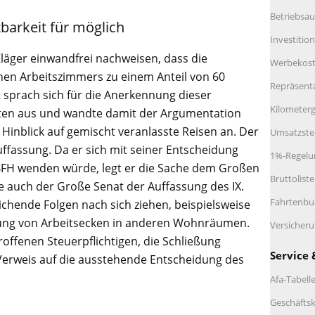
Betriebsau
zbarkeit für möglich
Investitio
Kläger einwandfrei nachweisen, dass die
Werbekos
hen Arbeitszimmers zu einem Anteil von 60
Repräsent
t sprach sich für die Anerkennung dieser
Kilometerg
en aus und wandte damit der Argumentation
 Hinblick auf gemischt veranlasste Reisen an. Der
Umsatzste
uffassung. Da er sich mit seiner Entscheidung
1%-Regelu
BFH wenden würde, legt er die Sache dem Großen
Bruttolist
te auch der Große Senat der Auffassung des IX.
Fahrtenbu
ichende Folgen nach sich ziehen, beispielsweise
lung von Arbeitsecken in anderen Wohnräumen.
Versicher
offenen Steuerpflichtigen, die Schließung
Service 
Verweis auf die ausstehende Entscheidung des
Afa-Tabell
Geschäftsk