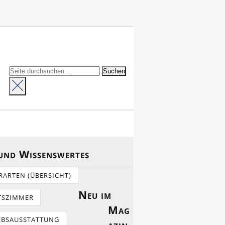
 und Wissenswertes
RARTEN (ÜBERSICHT)
Neu im
TSZIMMER
Mag
EBSAUSSTATTUNG