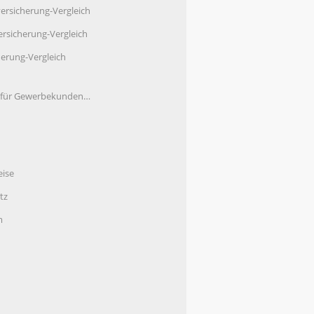
ersicherung-Vergleich
rsicherung-Vergleich
herung-Vergleich
e für Gewerbekunden…
eise
tz
m