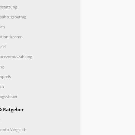
sstattung
nsabzugsbetrag
ten
ationskosten
eld
uervorauszahlung
ng
enpreis
ch
ungssteuer
& Ratgeber
e
onto-Vergleich