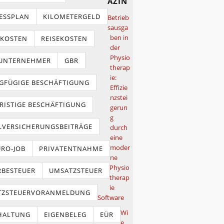
azin
ESSPLAN
KILOMETERGELD
Betrieb
sausga
ben in
TKOSTEN
REISEKOSTEN
der
Physio
NUNTERNEHMER
GBR
therap
ie:
GFÜGIGE BESCHÄFTIGUNG
Effizie
nzstei
RISTIGE BESCHÄFTIGUNG
gerun
g
LVERSICHERUNGSBEITRÄGE
durch
eine
moder
URO-JOB
PRIVATENTNAHME
ne
Physio
BESTEUER
UMSATZSTEUER
therap
ie
TZSTEUERVORANMELDUNG
Software
Wi
HALTUNG
EIGENBELEG
EÜR
e