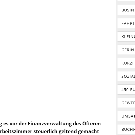
BUSIN
FAHR
KLEI
GERIN
KURZF
SOZIA
450-E
GEWER
UMSA
g es vor der Finanzverwaltung des Öfteren
BUCH
rbeitszimmer steuerlich geltend gemacht