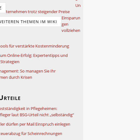
Un
Z
ternehmen trotz steigender Preise
Einsparun
WEITEREN THEMEN IM WIKI
gen
vollziehen
ools für verstärkte Kostenminderung
um Online-Erfolg: Expertentipps und
Strategien
nagement: So managen Sie Ihr
men durch Krisen
Urteile
bstständigkeit in Pflegeheimen:
leger laut BSG-Urteil nicht „selbständig“
ler dürfen per Mail Einspruch einlegen
teuerabzug für Scheinrechnungen