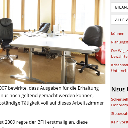
BILAN
ALLE 
können
Planungst
Der Weg z
bewährte 
Krisenma
Unterneh
007 bewirkte, dass Ausgaben für die Erhaltung
Neue 
s nur noch geltend gemacht werden können,
Scheinsel
bständige Tätigkeit voll auf dieses Arbeitszimmer
Honorarpf
Steuerzah
t 2009 regte der BFH erstmalig an, diese
Kein Vors