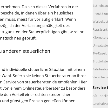
Betriebsau
ernehmen. Da sich dieses Verfahren in der
bescheide, in denen über ein häusliches
Investitio
n muss, meist für vorläufig erklärt. Wenn
Werbekos
züglich der Verfassungsmäßigkeit des
Repräsent
zugunsten der Steuerpflichtigen gibt, wird ihr
Kilometerg
atisch neu geprüft.
Umsatzste
u anderen steuerlichen
1%-Regelu
Bruttolist
und individuelle steuerliche Situation mit einem
Fahrtenbu
 Wahl. Sofern sie keinen Steuerberater an ihrer
Versicher
en Service von steuerberaten.de empfehlen. Hier
Service 
t von einem Onlinesteuerberater zu besonders
e den Vorteil einer echten steuerlichen
Afa-Tabell
n und günstigen Preisen genießen können.
Geschäftsk