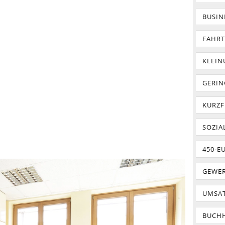
BUSIN
FAHR
KLEI
GERIN
KURZF
SOZIA
450-E
GEWER
UMSA
BUCH