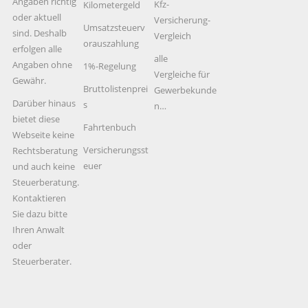
Angaben richtig
Kfz-
Kilometergeld
oder aktuell
Versicherung-
Umsatzsteuerv
sind. Deshalb
Vergleich
orauszahlung
erfolgen alle
alle
Angaben ohne
1%-Regelung
Vergleiche für
Gewähr.
Bruttolistenprei
Gewerbekunde
Darüber hinaus
s
n…
bietet diese
Fahrtenbuch
Webseite keine
Versicherungsst
Rechtsberatung
euer
und auch keine
Steuerberatung.
Kontaktieren
Sie dazu bitte
Ihren Anwalt
oder
Steuerberater.