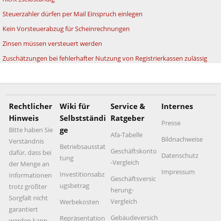
Steuerzahler dürfen per Mail Einspruch einlegen
Kein Vorsteuerabzug für Scheinrechnungen
Zinsen müssen versteuert werden
Zuschätzungen bei fehlerhafter Nutzung von Registrierkassen zulässig
Rechtlicher
Wiki für
Service &
Internes
Hinweis
Selbstständi
Ratgeber
Presse
ge
Bitte haben Sie
Afa-Tabelle
Bildnachweise
Verständnis
Betriebsausstat
Geschäftskonto
dafür, dass bei
Datenschutz
tung
-Vergleich
der Menge an
Impressum
Investitionsabz
Informationen
Geschäftsversic
ugsbetrag
trotz größter
herung-
Sorgfalt nicht
Vergleich
Werbekosten
garantiert
Gebäudeversich
Repräsentation
werden kann,