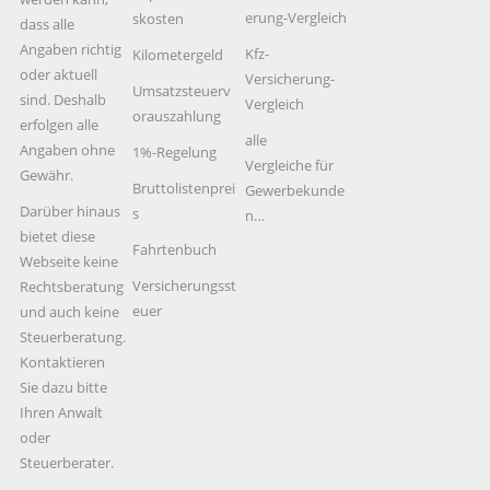
erung-Vergleich
skosten
dass alle
Angaben richtig
Kfz-
Kilometergeld
oder aktuell
Versicherung-
Umsatzsteuerv
sind. Deshalb
Vergleich
orauszahlung
erfolgen alle
alle
Angaben ohne
1%-Regelung
Vergleiche für
Gewähr.
Bruttolistenprei
Gewerbekunde
Darüber hinaus
s
n…
bietet diese
Fahrtenbuch
Webseite keine
Versicherungsst
Rechtsberatung
euer
und auch keine
Steuerberatung.
Kontaktieren
Sie dazu bitte
Ihren Anwalt
oder
Steuerberater.