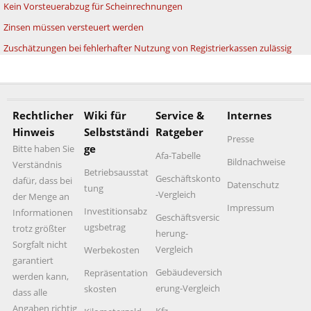
Kein Vorsteuerabzug für Scheinrechnungen
Zinsen müssen versteuert werden
Zuschätzungen bei fehlerhafter Nutzung von Registrierkassen zulässig
Rechtlicher
Wiki für
Service &
Internes
Hinweis
Selbstständi
Ratgeber
Presse
ge
Bitte haben Sie
Afa-Tabelle
Bildnachweise
Verständnis
Betriebsausstat
Geschäftskonto
dafür, dass bei
Datenschutz
tung
-Vergleich
der Menge an
Impressum
Investitionsabz
Informationen
Geschäftsversic
ugsbetrag
trotz größter
herung-
Sorgfalt nicht
Vergleich
Werbekosten
garantiert
Gebäudeversich
Repräsentation
werden kann,
erung-Vergleich
skosten
dass alle
Angaben richtig