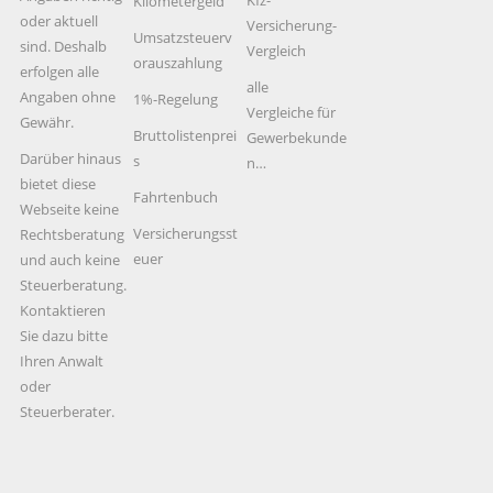
Kfz-
Kilometergeld
oder aktuell
Versicherung-
Umsatzsteuerv
sind. Deshalb
Vergleich
orauszahlung
erfolgen alle
alle
Angaben ohne
1%-Regelung
Vergleiche für
Gewähr.
Bruttolistenprei
Gewerbekunde
Darüber hinaus
s
n…
bietet diese
Fahrtenbuch
Webseite keine
Versicherungsst
Rechtsberatung
euer
und auch keine
Steuerberatung.
Kontaktieren
Sie dazu bitte
Ihren Anwalt
oder
Steuerberater.