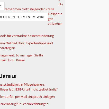
Un
Z
ternehmen trotz steigender Preise
Einsparun
WEITEREN THEMEN IM WIKI
gen
vollziehen
ools für verstärkte Kostenminderung
um Online-Erfolg: Expertentipps und
Strategien
nagement: So managen Sie Ihr
men durch Krisen
Urteile
bstständigkeit in Pflegeheimen:
leger laut BSG-Urteil nicht „selbständig“
ler dürfen per Mail Einspruch einlegen
teuerabzug für Scheinrechnungen