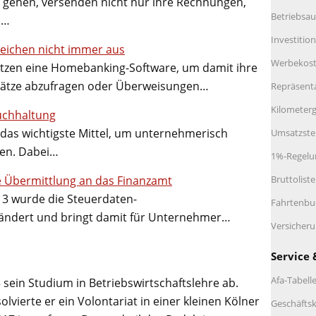
 gehen, versenden nicht nur ihre Rechnungen,
Betriebsau
h…
Investitio
reichen nicht immer aus
Werbekos
zen eine Homebanking-Software, um damit ihre
ätze abzufragen oder Überweisungen…
Repräsent
Kilometerg
Buchhaltung
r das wichtigste Mittel, um unternehmerisch
Umsatzste
ten. Dabei…
1%-Regelu
rte Übermittlung an das Finanzamt
Bruttolist
13 wurde die Steuerdaten-
Fahrtenbu
ändert und bringt damit für Unternehmer…
Versicher
Service 
Afa-Tabell
 sein Studium in Betriebswirtschaftslehre ab.
lvierte er ein Volontariat in einer kleinen Kölner
Geschäftsk