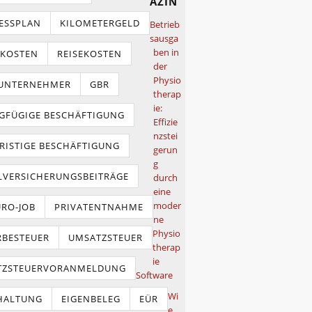
azin
ESSPLAN
KILOMETERGELD
Betrieb
sausga
ben in
TKOSTEN
REISEKOSTEN
der
Physio
NUNTERNEHMER
GBR
therap
ie:
GFÜGIGE BESCHÄFTIGUNG
Effizie
nzstei
RISTIGE BESCHÄFTIGUNG
gerun
g
LVERSICHERUNGSBEITRÄGE
durch
eine
moder
URO-JOB
PRIVATENTNAHME
ne
Physio
BESTEUER
UMSATZSTEUER
therap
ie
TZSTEUERVORANMELDUNG
Software
Wi
HALTUNG
EIGENBELEG
EÜR
e