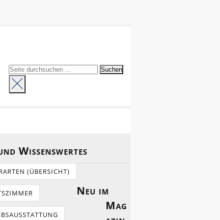
 und Wissenswertes
RARTEN (ÜBERSICHT)
Neu im
TSZIMMER
Mag
EBSAUSSTATTUNG