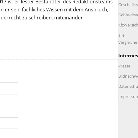
017 ist er fester Bestandteil des Redaktionsteams
Geschäftsv
n er sein fachliches Wissen mit dem Anspruch,
Gebäudeve
euerrecht zu schreiben, miteinander
Kfz-Versic
alle
Vergleich
Internes
Presse
Bildnachw
Datenschu
Impressu