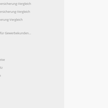
ersicherung-Vergleich
rsicherung-Vergleich
herung-Vergleich
e für Gewerbekunden…
eise
tz
m