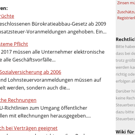
Zinsen mü
ren:
Zuschätzu
Früchte
Registrier
eschlossenen Bürokratieabbau-Gesetz ab 2009
Umsatzsteuer-Voranmeldungen angehoben. Ein…
Rechtlic
teme Pflicht
Bitte habe
r 2017 müssen alle Unternehmer elektronische
dass bei d
e alle Geschäftsvorfälle…
trotz größt
werden kan
Sozialversicherung ab 2006
richtig ode
- und Lohnsteuervoranmeldungen müssen auf
erfolgen a
elt werden, sondern auch die…
Darüber hi
keine Rech
sche Rechnungen
Steuerbera
EU-Richtlinien zum Umgang öffentlicher
dazu bitte
ellen mit eRechnungen herausgegeben.…
Steuerbera
ch bei Verträgen geeignet
Wiki für