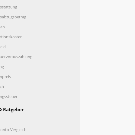
sstattung
nsabzugsbetrag
ten
ationskosten
eld
uervorauszahlung
ng
enpreis
ch
ungssteuer
& Ratgeber
e
onto-Vergleich