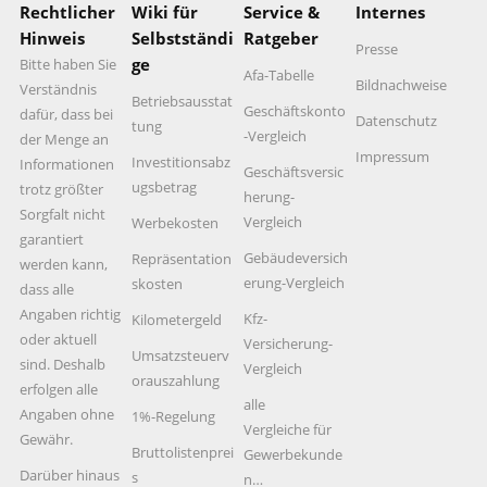
Rechtlicher
Wiki für
Service &
Internes
Hinweis
Selbstständi
Ratgeber
Presse
ge
Bitte haben Sie
Afa-Tabelle
Bildnachweise
Verständnis
Betriebsausstat
Geschäftskonto
dafür, dass bei
Datenschutz
tung
-Vergleich
der Menge an
Impressum
Investitionsabz
Informationen
Geschäftsversic
ugsbetrag
trotz größter
herung-
Sorgfalt nicht
Vergleich
Werbekosten
garantiert
Gebäudeversich
Repräsentation
werden kann,
erung-Vergleich
skosten
dass alle
Angaben richtig
Kfz-
Kilometergeld
oder aktuell
Versicherung-
Umsatzsteuerv
sind. Deshalb
Vergleich
orauszahlung
erfolgen alle
alle
Angaben ohne
1%-Regelung
Vergleiche für
Gewähr.
Bruttolistenprei
Gewerbekunde
Darüber hinaus
s
n…