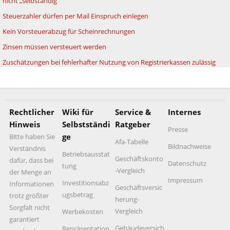
nicht „selbständig“
Steuerzahler dürfen per Mail Einspruch einlegen
Kein Vorsteuerabzug für Scheinrechnungen
Zinsen müssen versteuert werden
Zuschätzungen bei fehlerhafter Nutzung von Registrierkassen zulässig
Rechtlicher
Wiki für
Service &
Internes
Hinweis
Selbstständi
Ratgeber
Presse
ge
Bitte haben Sie
Afa-Tabelle
Bildnachweise
Verständnis
Betriebsausstat
Geschäftskonto
dafür, dass bei
Datenschutz
tung
-Vergleich
der Menge an
Impressum
Investitionsabz
Informationen
Geschäftsversic
ugsbetrag
trotz größter
herung-
Sorgfalt nicht
Vergleich
Werbekosten
garantiert
Gebäudeversich
Repräsentation