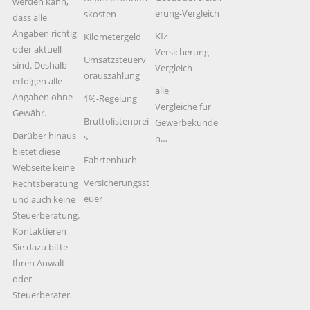
werden kann,
erung-Vergleich
skosten
dass alle
Angaben richtig
Kfz-
Kilometergeld
oder aktuell
Versicherung-
Umsatzsteuerv
sind. Deshalb
Vergleich
orauszahlung
erfolgen alle
alle
Angaben ohne
1%-Regelung
Vergleiche für
Gewähr.
Bruttolistenprei
Gewerbekunde
Darüber hinaus
s
n…
bietet diese
Fahrtenbuch
Webseite keine
Versicherungsst
Rechtsberatung
euer
und auch keine
Steuerberatung.
Kontaktieren
Sie dazu bitte
Ihren Anwalt
oder
Steuerberater.