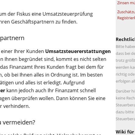
Zinsen mü
Zuschätzu
arum der Fiskus eine Umsatzsteuerprüfung
Registrier
Ihren Geschäftspartnern zu finden.
spartnern
Rechtlic
Bitte habe
 einer Ihrer Kunden
Umsatzsteuererstattungen
dass bei d
n Ihnen begründet sind, kommt es nicht selten
trotz größt
 das Finanzamt Ihres Kunden fragt bei dem für
werden kan
richtig ode
, ob bei Ihnen alles in Ordnung ist. Im besten
erfolgen a
ätigen und alles ist erledigt. Aufgrund
ter
kann jedoch auch Ihr Finanzamt schnell
Darüber hi
lagen überprüfen wollen. Dann können Sie eine
keine Rech
Steuerbera
 verhindern.
dazu bitte
Steuerbera
u vermeiden?
Wiki für