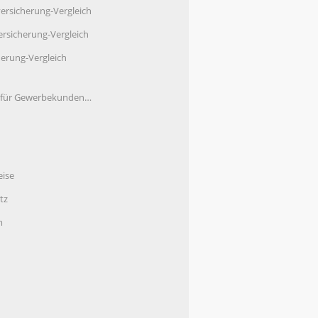
ersicherung-Vergleich
rsicherung-Vergleich
herung-Vergleich
e für Gewerbekunden…
eise
tz
m