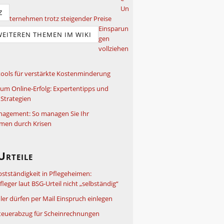
Un
Z
ternehmen trotz steigender Preise
Einsparun
WEITEREN THEMEN IM WIKI
gen
vollziehen
ools für verstärkte Kostenminderung
um Online-Erfolg: Expertentipps und
Strategien
nagement: So managen Sie Ihr
men durch Krisen
Urteile
bstständigkeit in Pflegeheimen:
leger laut BSG-Urteil nicht „selbständig“
ler dürfen per Mail Einspruch einlegen
teuerabzug für Scheinrechnungen