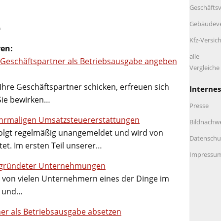
Geschäftsv
Gebäudeve
m
Kfz-Versic
ren:
alle
 Geschäftspartner als Betriebsausgabe angeben
Vergleich
Ihre Geschäftspartner schicken, erfreuen sich
Internes
 Sie bewirken…
Presse
hrmaligen Umsatzsteuererstattungen
Bildnachw
olgt regelmäßig unangemeldet und wird von
Datenschu
et. Im ersten Teil unserer…
Impressu
egründeter Unternehmungen
 von vielen Unternehmern eines der Dinge im
st und…
er als Betriebsausgabe absetzen