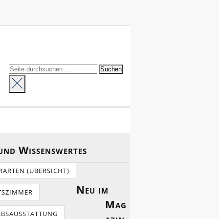
 und Wissenswertes
RARTEN (ÜBERSICHT)
Neu im
TSZIMMER
Mag
EBSAUSSTATTUNG