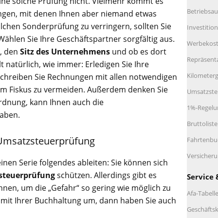
ine solche Prüfung nicht. Vielmehr kommt es
Betriebsau
gen, mit denen Ihnen aber niemand etwas
olchen Sonderprüfung zu verringern, sollten Sie
Investitio
ählen Sie Ihre Geschäftspartner sorgfältig aus.
Werbekos
g, den
Sitz des Unternehmens
und ob es dort
Repräsent
ilt natürlich, wie immer: Erledigen Sie Ihre
Kilometerg
 Schreiben Sie Rechnungen mit allen notwendigen
im Fiskus zu vermeiden. Außerdem denken Sie
Umsatzste
rdnung, kann Ihnen auch die
1%-Regelu
aben.
Bruttolist
e Umsatzsteuerprüfung
Fahrtenbu
Versicher
leinen Serie folgendes ableiten: Sie können sich
steuerprüfung
schützen. Allerdings gibt es
Service 
önnen, um die „Gefahr“ so gering wie möglich zu
Afa-Tabell
ig mit Ihrer Buchhaltung um, dann haben Sie auch
Geschäftsk