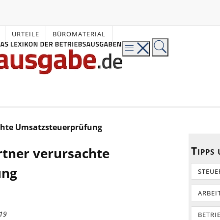
URTEILE
BÜROMATERIAL
chte Umsatzsteuerprüfung
Tipps
tner verursachte
ung
STEUE
ARBEI
019
BETRI