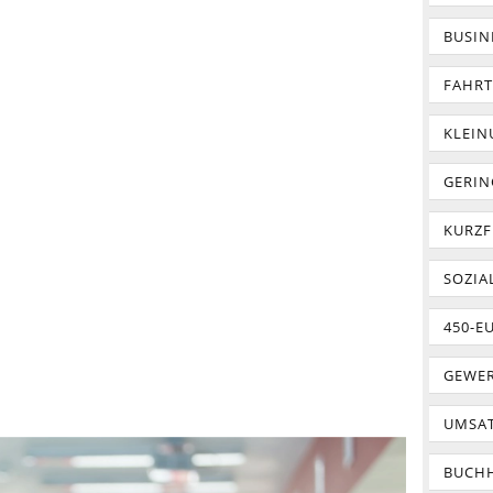
BUSIN
FAHR
KLEI
GERIN
KURZF
SOZIA
450-E
GEWER
UMSA
BUCH