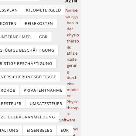
azin
ESSPLAN
KILOMETERGELD
Betrieb
sausga
ben in
TKOSTEN
REISEKOSTEN
der
Physio
NUNTERNEHMER
GBR
therap
ie:
GFÜGIGE BESCHÄFTIGUNG
Effizie
nzstei
RISTIGE BESCHÄFTIGUNG
gerun
g
LVERSICHERUNGSBEITRÄGE
durch
eine
moder
URO-JOB
PRIVATENTNAHME
ne
Physio
BESTEUER
UMSATZSTEUER
therap
ie
TZSTEUERVORANMELDUNG
Software
Wi
HALTUNG
EIGENBELEG
EÜR
e