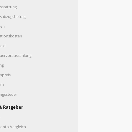
sstattung
nsabzugsbetrag
ten
ationskosten
eld
uervorauszahlung
ng
enpreis
ch
ungssteuer
& Ratgeber
e
onto-Vergleich