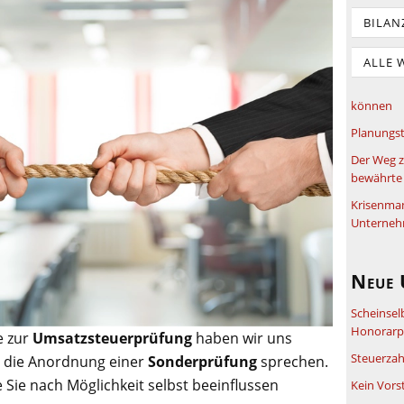
BILAN
ALLE 
können
Planungst
Der Weg z
bewährte 
Krisenma
Unterneh
Neue 
Scheinsel
Honorarpf
e zur
Umsatzsteuerprüfung
haben wir uns
Steuerzah
r die Anordnung einer
Sonderprüfung
sprechen.
 Sie nach Möglichkeit selbst beeinflussen
Kein Vors