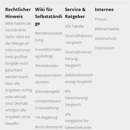
Rechtlicher
Wiki für
Service &
Internes
Hinweis
Selbstständi
Ratgeber
Presse
ge
Bitte haben Sie
Afa-Tabelle
Bildnachweise
Verständnis
Betriebsausstat
Geschäftskonto
dafür, dass bei
Datenschutz
tung
-Vergleich
der Menge an
Impressum
Investitionsabz
Informationen
Geschäftsversic
ugsbetrag
trotz größter
herung-
Sorgfalt nicht
Vergleich
Werbekosten
garantiert
Gebäudeversich
Repräsentation
werden kann,
erung-Vergleich
skosten
dass alle
Angaben richtig
Kfz-
Kilometergeld
oder aktuell
Versicherung-
Umsatzsteuerv
sind. Deshalb
Vergleich
orauszahlung
erfolgen alle
alle
Angaben ohne
1%-Regelung
Vergleiche für
Gewähr.
Bruttolistenprei
Gewerbekunde