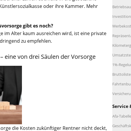
ie Künstlersozialkasse oder ihre Kammer. Mehr
Betriebsau
Investitio
svorsorge gibt es noch?
Werbekos
ge im Alter kaum ausreichen wird, ist eine private
Repräsent
 dringend zu empfehlen.
Kilometerg
Umsatzste
 – eine von drei Säulen der Vorsorge
1%-Regelu
Bruttolist
Fahrtenbu
Versicher
Service 
Afa-Tabell
Geschäftsk
sorge die Kosten zukünftiger Rentner nicht deckt,