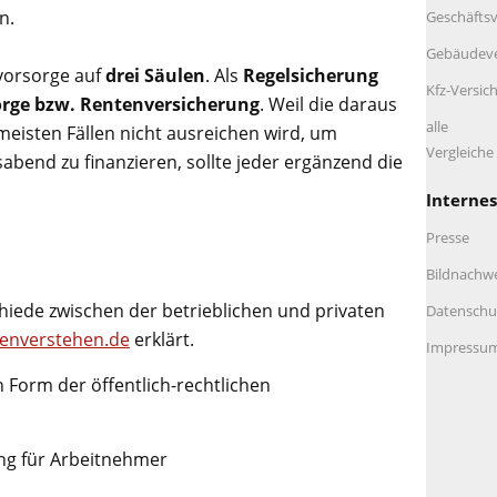
n.
Geschäftsv
Gebäudeve
svorsorge auf
drei Säulen
. Als
Regelsicherung
Kfz-Versic
sorge bzw. Rentenversicherung
. Weil die daraus
alle
meisten Fällen nicht ausreichen wird, um
Vergleich
bend zu finanzieren, sollte jeder ergänzend die
Internes
Presse
Bildnachw
iede zwischen der betrieblichen und privaten
Datenschu
zenverstehen.de
erklärt.
Impressu
n Form der öffentlich-rechtlichen
ng für Arbeitnehmer