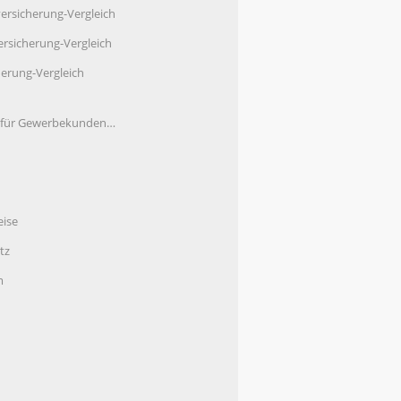
ersicherung-Vergleich
rsicherung-Vergleich
herung-Vergleich
e für Gewerbekunden…
eise
tz
m