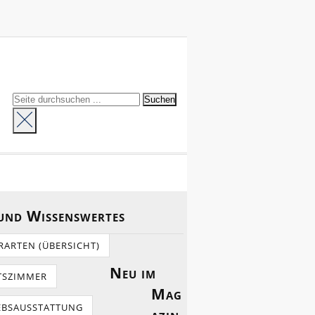
 und Wissenswertes
RARTEN (ÜBERSICHT)
Neu im
TSZIMMER
Mag
EBSAUSSTATTUNG