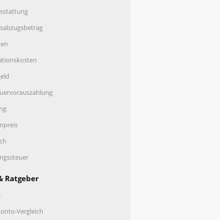
sstattung
nsabzugsbetrag
ten
ationskosten
eld
uervorauszahlung
ng
enpreis
ch
ungssteuer
& Ratgeber
e
onto-Vergleich