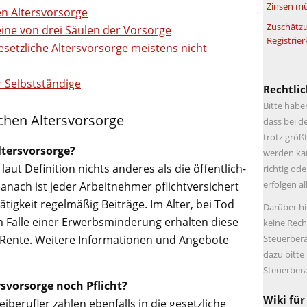
Zinsen mü
en Altersvorsorge
Zuschätzu
eine von drei Säulen der Vorsorge
Registrier
setzliche Altersvorsorge meistens nicht
r Selbstständige
Rechtlic
Bitte habe
ichen Altersvorsorge
dass bei d
trotz größt
ltersvorsorge?
werden kan
 laut Definition nichts anderes als die öffentlich-
richtig ode
erfolgen a
Danach ist jeder Arbeitnehmer pflichtversichert
tigkeit regelmäßig Beiträge. Im Alter, bei Tod
Darüber hi
 Falle einer Erwerbsminderung erhalten diese
keine Rech
Steuerbera
 Rente. Weitere Informationen und Angebote
dazu bitte
Steuerbera
rsvorsorge noch Pflicht?
Wiki für
berufler zahlen ebenfalls in die gesetzliche