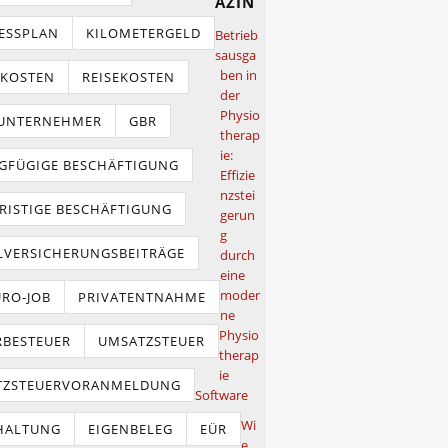
azin
ESSPLAN
KILOMETERGELD
Betrieb
sausga
ben in
TKOSTEN
REISEKOSTEN
der
Physio
NUNTERNEHMER
GBR
therap
ie:
GFÜGIGE BESCHÄFTIGUNG
Effizie
nzstei
RISTIGE BESCHÄFTIGUNG
gerun
g
LVERSICHERUNGSBEITRÄGE
durch
eine
moder
URO-JOB
PRIVATENTNAHME
ne
Physio
BESTEUER
UMSATZSTEUER
therap
ie
TZSTEUERVORANMELDUNG
Software
Wi
HALTUNG
EIGENBELEG
EÜR
e