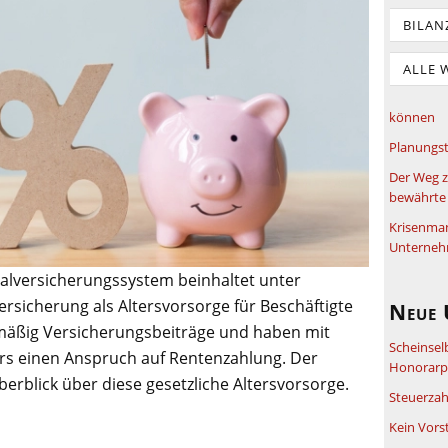
BILAN
ALLE 
können
Planungst
Der Weg z
bewährte 
Krisenma
Unterneh
ialversicherungssystem beinhaltet unter
rsicherung als Altersvorsorge für Beschäftigte
Neue 
elmäßig Versicherungsbeiträge und haben mit
Scheinsel
ers einen Anspruch auf Rentenzahlung. Der
Honorarpf
erblick über diese gesetzliche Altersvorsorge.
Steuerzah
Kein Vors