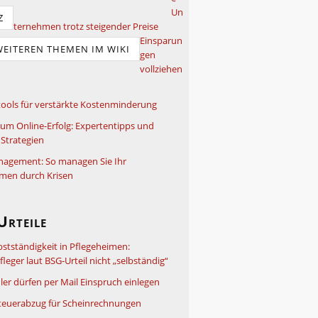
Un
Z
ternehmen trotz steigender Preise
Einsparun
WEITEREN THEMEN IM WIKI
gen
vollziehen
ools für verstärkte Kostenminderung
um Online-Erfolg: Expertentipps und
Strategien
nagement: So managen Sie Ihr
men durch Krisen
Urteile
bstständigkeit in Pflegeheimen:
leger laut BSG-Urteil nicht „selbständig“
ler dürfen per Mail Einspruch einlegen
teuerabzug für Scheinrechnungen