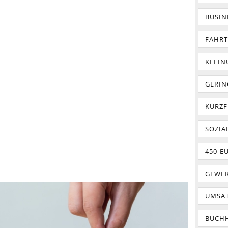
BUSIN
FAHR
KLEI
GERIN
KURZF
SOZIA
450-E
GEWER
UMSA
BUCH