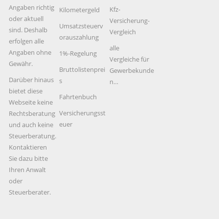
Angaben richtig
Kfz-
Kilometergeld
oder aktuell
Versicherung-
Umsatzsteuerv
sind. Deshalb
Vergleich
orauszahlung
erfolgen alle
alle
Angaben ohne
1%-Regelung
Vergleiche für
Gewähr.
Bruttolistenprei
Gewerbekunde
Darüber hinaus
s
n…
bietet diese
Fahrtenbuch
Webseite keine
Versicherungsst
Rechtsberatung
euer
und auch keine
Steuerberatung.
Kontaktieren
Sie dazu bitte
Ihren Anwalt
oder
Steuerberater.