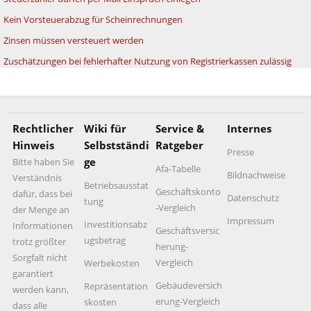
Kein Vorsteuerabzug für Scheinrechnungen
Zinsen müssen versteuert werden
Zuschätzungen bei fehlerhafter Nutzung von Registrierkassen zulässig
Rechtlicher
Wiki für
Service &
Internes
Hinweis
Selbstständi
Ratgeber
Presse
ge
Bitte haben Sie
Afa-Tabelle
Bildnachweise
Verständnis
Betriebsausstat
Geschäftskonto
dafür, dass bei
Datenschutz
tung
-Vergleich
der Menge an
Impressum
Investitionsabz
Informationen
Geschäftsversic
ugsbetrag
trotz größter
herung-
Sorgfalt nicht
Vergleich
Werbekosten
garantiert
Gebäudeversich
Repräsentation
werden kann,
erung-Vergleich
skosten
dass alle