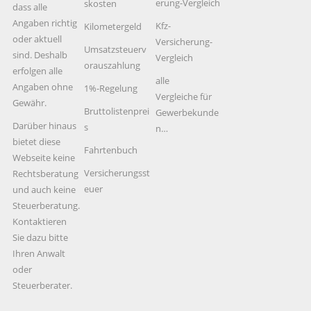
erung-Vergleich
skosten
dass alle
Angaben richtig
Kfz-
Kilometergeld
oder aktuell
Versicherung-
Umsatzsteuerv
sind. Deshalb
Vergleich
orauszahlung
erfolgen alle
alle
Angaben ohne
1%-Regelung
Vergleiche für
Gewähr.
Bruttolistenprei
Gewerbekunde
Darüber hinaus
s
n…
bietet diese
Fahrtenbuch
Webseite keine
Versicherungsst
Rechtsberatung
euer
und auch keine
Steuerberatung.
Kontaktieren
Sie dazu bitte
Ihren Anwalt
oder
Steuerberater.