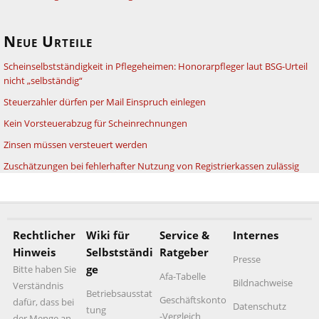
Neue Urteile
Scheinselbstständigkeit in Pflegeheimen: Honorarpfleger laut BSG-Urteil
nicht „selbständig“
Steuerzahler dürfen per Mail Einspruch einlegen
Kein Vorsteuerabzug für Scheinrechnungen
Zinsen müssen versteuert werden
Zuschätzungen bei fehlerhafter Nutzung von Registrierkassen zulässig
Rechtlicher
Wiki für
Service &
Internes
Hinweis
Selbstständi
Ratgeber
Presse
ge
Bitte haben Sie
Afa-Tabelle
Bildnachweise
Verständnis
Betriebsausstat
Geschäftskonto
dafür, dass bei
Datenschutz
tung
-Vergleich
der Menge an