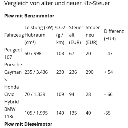
Vergleich von alter und neuer Kfz-Steuer
Pkw mit Benzinmotor
Leistung (kW) /
CO2
Steuer
Steuer
Differenz
Fahrzeug
Hubraum
(g /
alt
neu
(EUR)
(cm³)
km)
(EUR)
(EUR)
Peugeot
50 / 998
108
67
20
– 47
107
Porsche
Cayman
235 / 3.436
230
236
290
+ 54
S
Honda
Civic
70 / 1.339
109
94
28
– 66
Hybrid
BMW
105 / 1.995
140
135
40
-55
118i
Pkw mit Dieselmotor