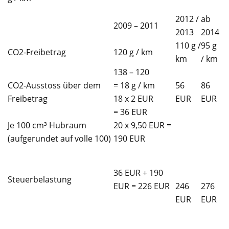
2012 /
ab
2009 – 2011
2013
2014
110 g /
95 g
CO2-Freibetrag
120 g / km
km
/ km
138 – 120
CO2-Ausstoss über dem
= 18 g / km
56
86
Freibetrag
18 x 2 EUR
EUR
EUR
= 36 EUR
Je 100 cm³ Hubraum
20 x 9,50 EUR =
(aufgerundet auf volle 100)
190 EUR
36 EUR + 190
Steuerbelastung
EUR = 226 EUR
246
276
EUR
EUR