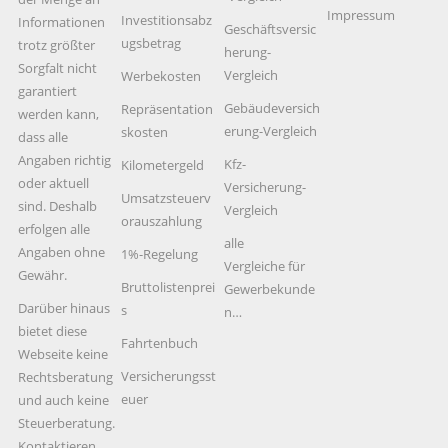
Impressum
Investitionsabz
Informationen
Geschäftsversic
ugsbetrag
trotz größter
herung-
Sorgfalt nicht
Vergleich
Werbekosten
garantiert
Gebäudeversich
Repräsentation
werden kann,
erung-Vergleich
skosten
dass alle
Angaben richtig
Kfz-
Kilometergeld
oder aktuell
Versicherung-
Umsatzsteuerv
sind. Deshalb
Vergleich
orauszahlung
erfolgen alle
alle
Angaben ohne
1%-Regelung
Vergleiche für
Gewähr.
Bruttolistenprei
Gewerbekunde
Darüber hinaus
s
n…
bietet diese
Fahrtenbuch
Webseite keine
Versicherungsst
Rechtsberatung
euer
und auch keine
Steuerberatung.
Kontaktieren