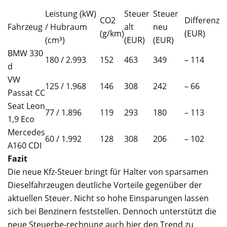
Leistung (kW)
Steuer
Steuer
CO2
Differenz
Fahrzeug
/ Hubraum
alt
neu
(g/km)
(EUR)
(cm³)
(EUR)
(EUR)
BMW 330
180 / 2.993
152
463
349
– 114
d
VW
125 / 1.968
146
308
242
– 66
Passat CC
Seat Leon
77 / 1.896
119
293
180
– 113
1,9 Eco
Mercedes
60 / 1.992
128
308
206
– 102
A160 CDI
Fazit
Die neue Kfz-Steuer bringt für Halter von sparsamen
Dieselfahrzeugen deutliche Vorteile gegenüber der
aktuellen Steuer. Nicht so hohe Einsparungen lassen
sich bei Benzinern feststellen. Dennoch unterstützt die
neue Steuerbe-rechnung auch hier den Trend zu