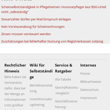
Scheinselbstständigkeit in Pflegeheimen: Honorarpfleger laut BSG-Urteil
nicht „selbständig“
Steuerzahler dürfen per Mail Einspruch einlegen
Kein Vorsteuerabzug für Scheinrechnungen
Zinsen müssen versteuert werden
Zuschätzungen bei fehlerhafter Nutzung von Registrierkassen zulässig
Rechtlicher
Wiki für
Service &
Internes
Hinweis
Selbstständi
Ratgeber
Presse
ge
Bitte haben Sie
Afa-Tabelle
Bildnachweise
Verständnis
Betriebsausstat
Geschäftskonto
dafür, dass bei
Datenschutz
tung
-Vergleich
der Menge an
Impressum
Investitionsabz
Informationen
Geschäftsversic
ugsbetrag
trotz größter
herung-