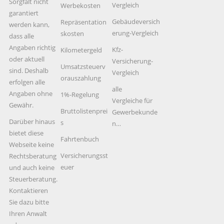
Sorgfalt nicht
Vergleich
Werbekosten
garantiert
Gebäudeversich
Repräsentation
werden kann,
erung-Vergleich
skosten
dass alle
Angaben richtig
Kfz-
Kilometergeld
oder aktuell
Versicherung-
Umsatzsteuerv
sind. Deshalb
Vergleich
orauszahlung
erfolgen alle
alle
Angaben ohne
1%-Regelung
Vergleiche für
Gewähr.
Bruttolistenprei
Gewerbekunde
Darüber hinaus
s
n…
bietet diese
Fahrtenbuch
Webseite keine
Versicherungsst
Rechtsberatung
euer
und auch keine
Steuerberatung.
Kontaktieren
Sie dazu bitte
Ihren Anwalt