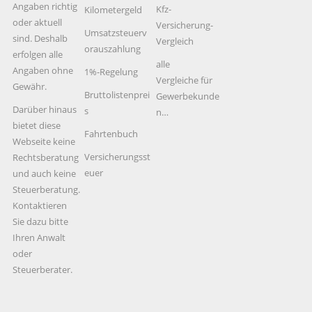
Angaben richtig
Kfz-
Kilometergeld
oder aktuell
Versicherung-
Umsatzsteuerv
sind. Deshalb
Vergleich
orauszahlung
erfolgen alle
alle
Angaben ohne
1%-Regelung
Vergleiche für
Gewähr.
Bruttolistenprei
Gewerbekunde
Darüber hinaus
s
n…
bietet diese
Fahrtenbuch
Webseite keine
Versicherungsst
Rechtsberatung
euer
und auch keine
Steuerberatung.
Kontaktieren
Sie dazu bitte
Ihren Anwalt
oder
Steuerberater.