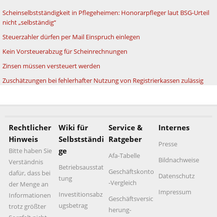
Scheinselbstständigkeit in Pflegeheimen: Honorarpfleger laut BSG-Urteil
nicht „selbständig“
Steuerzahler dürfen per Mail Einspruch einlegen
Kein Vorsteuerabzug für Scheinrechnungen
Zinsen müssen versteuert werden
Zuschätzungen bei fehlerhafter Nutzung von Registrierkassen zulässig
Rechtlicher
Wiki für
Service &
Internes
Hinweis
Selbstständi
Ratgeber
Presse
ge
Bitte haben Sie
Afa-Tabelle
Bildnachweise
Verständnis
Betriebsausstat
Geschäftskonto
dafür, dass bei
Datenschutz
tung
-Vergleich
der Menge an
Impressum
Investitionsabz
Informationen
Geschäftsversic
ugsbetrag
trotz größter
herung-