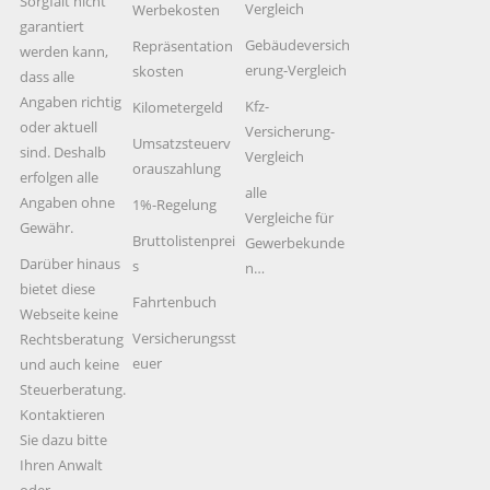
Sorgfalt nicht
Vergleich
Werbekosten
garantiert
Gebäudeversich
Repräsentation
werden kann,
erung-Vergleich
skosten
dass alle
Angaben richtig
Kfz-
Kilometergeld
oder aktuell
Versicherung-
Umsatzsteuerv
sind. Deshalb
Vergleich
orauszahlung
erfolgen alle
alle
Angaben ohne
1%-Regelung
Vergleiche für
Gewähr.
Bruttolistenprei
Gewerbekunde
Darüber hinaus
s
n…
bietet diese
Fahrtenbuch
Webseite keine
Versicherungsst
Rechtsberatung
euer
und auch keine
Steuerberatung.
Kontaktieren
Sie dazu bitte
Ihren Anwalt