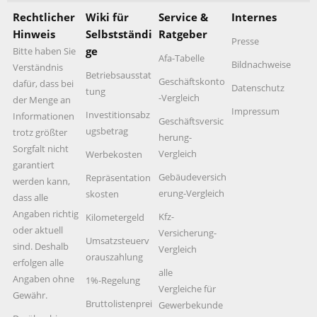
Rechtlicher
Wiki für
Service &
Internes
Hinweis
Selbstständi
Ratgeber
Presse
ge
Bitte haben Sie
Afa-Tabelle
Bildnachweise
Verständnis
Betriebsausstat
Geschäftskonto
dafür, dass bei
Datenschutz
tung
-Vergleich
der Menge an
Impressum
Investitionsabz
Informationen
Geschäftsversic
ugsbetrag
trotz größter
herung-
Sorgfalt nicht
Vergleich
Werbekosten
garantiert
Gebäudeversich
Repräsentation
werden kann,
erung-Vergleich
skosten
dass alle
Angaben richtig
Kfz-
Kilometergeld
oder aktuell
Versicherung-
Umsatzsteuerv
sind. Deshalb
Vergleich
orauszahlung
erfolgen alle
alle
Angaben ohne
1%-Regelung
Vergleiche für
Gewähr.
Bruttolistenprei
Gewerbekunde