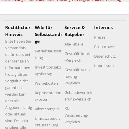
Rechtlicher
Wiki für
Service &
Internes
Hinweis
Selbstständi
Ratgeber
Presse
ge
Bitte haben Sie
Afa-Tabelle
Bildnachweise
Verständnis
Betriebsausstat
Geschäftskonto
dafür, dass bei
Datenschutz
tung
-Vergleich
der Menge an
Impressum
Investitionsabz
Informationen
Geschäftsversic
ugsbetrag
trotz größter
herung-
Sorgfalt nicht
Vergleich
Werbekosten
garantiert
Gebäudeversich
Repräsentation
werden kann,
erung-Vergleich
skosten
dass alle
Angaben richtig
Kfz-
Kilometergeld
oder aktuell
Versicherung-
Umsatzsteuerv
sind. Deshalb
Vergleich
orauszahlung
erfolgen alle