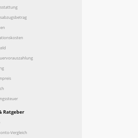
sstattung
nsabzugsbetrag
ten
ationskosten
eld
uervorauszahlung
ng
enpreis
ch
ungssteuer
& Ratgeber
e
onto-Vergleich