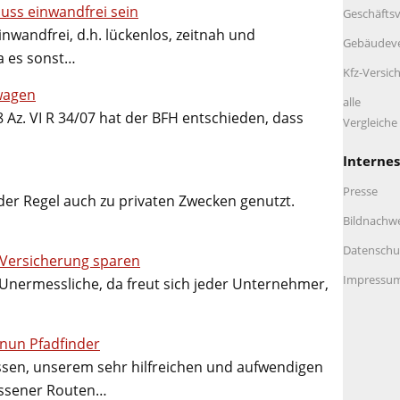
uss einwandfrei sein
Geschäftsv
nwandfrei, d.h. lückenlos, zeitnah und
Gebäudeve
a es sonst…
Kfz-Versic
wagen
alle
 Az. VI R 34/07 hat der BFH entschieden, dass
Vergleich
Internes
Presse
der Regel auch zu privaten Zwecken genutzt.
Bildnachw
Datenschu
 Versicherung sparen
Impressu
 Unermessliche, da freut sich jeder Unternehmer,
 nun Pfadfinder
ssen, unserem sehr hilfreichen und aufwendigen
essener Routen…