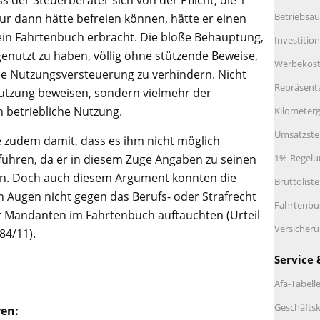
s der Steuerberater sich von der Pflicht, die 1
Betriebsau
 dann hätte befreien können, hätte er einen
ein Fahrtenbuch erbracht. Die bloße Behauptung,
Investitio
genutzt zu haben, völlig ohne stützende Beweise,
Werbekos
le Nutzungsversteuerung zu verhindern. Nicht
Repräsent
utzung beweisen, sondern vielmehr der
ch betriebliche Nutzung.
Kilometerg
Umsatzste
 zudem damit, dass es ihm nicht möglich
führen, da er in diesem Zuge Angaben zu seinen
1%-Regelu
. Doch auch diesem Argument konnten die
Bruttolist
ren Augen nicht gegen das Berufs- oder Strafrecht
Fahrtenbu
 Mandanten im Fahrtenbuch auftauchten (Urteil
Versicher
84/11).
Service 
Afa-Tabell
Geschäftsk
ren: