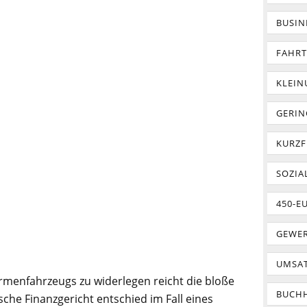
BUSIN
FAHR
KLEI
GERIN
KURZF
SOZIA
450-E
GEWER
UMSA
rmenfahrzeugs zu widerlegen reicht die bloße
BUCH
che Finanzgericht entschied im Fall eines