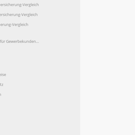
ersicherung-Vergleich
rsicherung-Vergleich
herung-Vergleich
e für Gewerbekunden…
eise
tz
m