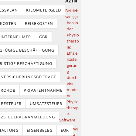
azin
ESSPLAN
KILOMETERGELD
Betrieb
sausga
ben in
TKOSTEN
REISEKOSTEN
der
Physio
NUNTERNEHMER
GBR
therap
ie:
GFÜGIGE BESCHÄFTIGUNG
Effizie
nzstei
RISTIGE BESCHÄFTIGUNG
gerun
g
LVERSICHERUNGSBEITRÄGE
durch
eine
moder
URO-JOB
PRIVATENTNAHME
ne
Physio
BESTEUER
UMSATZSTEUER
therap
ie
TZSTEUERVORANMELDUNG
Software
Wi
HALTUNG
EIGENBELEG
EÜR
e