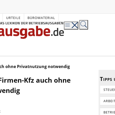
URTEILE
BÜROMATERIAL
ch ohne Privatnutzung notwendig
Tipps
Firmen-Kfz auch ohne
wendig
STEUE
ARBEI
5
BETRI