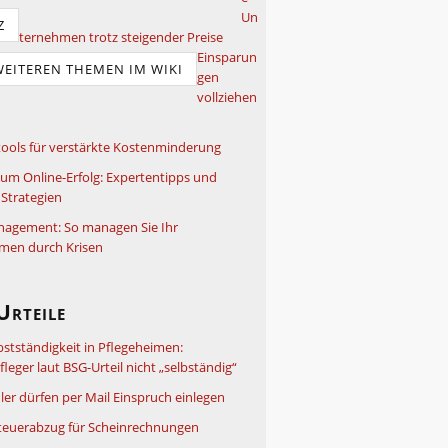
Un
Z
ternehmen trotz steigender Preise
Einsparun
WEITEREN THEMEN IM WIKI
gen
vollziehen
ools für verstärkte Kostenminderung
um Online-Erfolg: Expertentipps und
Strategien
nagement: So managen Sie Ihr
men durch Krisen
Urteile
bstständigkeit in Pflegeheimen:
leger laut BSG-Urteil nicht „selbständig“
ler dürfen per Mail Einspruch einlegen
teuerabzug für Scheinrechnungen