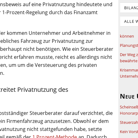
insbeweis auf eine Privatnutzung hindeutete und
BILAN
r 1-Prozent-Regelung durch das Finanzamt
ALLE 
wieder kommen Unternehmer und Arbeitnehmer in
können
riebliches Fahrzeug zur Privatnutzung zur
Planungst
überhaupt nicht benötigen. Wie ein Steuerberater
Der Weg z
icht erfahren musste, reicht es allerdings nicht
bewährte 
iten, um um die Versteuerung des privaten
Krisenma
n.
Unterneh
treitet Privatnutzung des
Neue 
Scheinsel
lbstständiger Steuerberater darauf verzichtet, die
Honorarpf
ein Firmenfahrzeug anzusetzen. Obwohl er dem
Steuerzah
ivatnutzung nicht stattgefunden habe, setzte
Kein Vors
eil gemäß der
1 Prozent-Methode
an. Dadurch