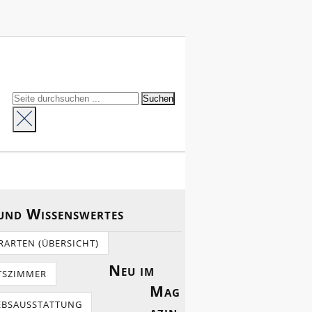
 und Wissenswertes
RARTEN (ÜBERSICHT)
Neu im
TSZIMMER
Mag
EBSAUSSTATTUNG