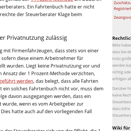
Zuschätzu
erberaters. Ein Fahrtenbuch hatte er nicht
Registrier
reichte der Steuerberater Klage beim
Zwangsvol
er Privatnutzung zulässig
Rechtlic
Bitte habe
g mit Firmenfahrzeugen, dass stets von einer
dass bei d
 sofern diese einem Arbeitnehmer für
trotz größt
llt wurden. Liegt keine Privatnutzung vor und
werden kan
richtig ode
 Ansatz der 1 Prozent-Methode verzichten,
erfolgen a
geführt werden
, das belegt, dass alle Fahrten
egt ein solches Fahrtenbuch nicht vor, muss dem
Darüber hi
keine Rech
olge davon ausgegangen werden, dass ein
Steuerbera
zt wurde, wenn es vom Arbeitgeber zur
dazu bitte
Dies hatte auch auf den vorliegenden Fall
Steuerbera
Wiki für