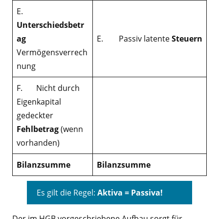
E.
Unterschiedsbetr
ag
E. Passiv latente
Steuern
Vermögensverrech
nung
F. Nicht durch
Eigenkapital
gedeckter
Fehlbetrag
(wenn
vorhanden)
Bilanzsumme
Bilanzsumme
Es gilt die Regel:
Aktiva = Passiva!
Der im HGB vorgeschriebene Aufbau sorgt für