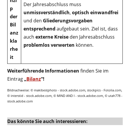
nzi
Der Jahresabschluss muss
p
unmissverständlich
,
optisch einwandfrei
der
und den
Gliederungsvorgaben
Bil
entsprechend
aufgebaut sein. Ziel ist, dass
anz
auch
externe Kreise
den Jahresabschluss
kla
problemlos verwerten
können.
rhe
it
Weiterführende Informationen
finden Sie im
Eintrag
„
Bilanz
“!
Bildnachweise: © makibestphoto - stock.adobe.com, stockpics - Fotolia.com,
© interstid - stock.adobe.com, © MIND AND I - stock.adobe.com, © utah778 -
stock.adobe.com
Das könnte Sie auch interessieren: