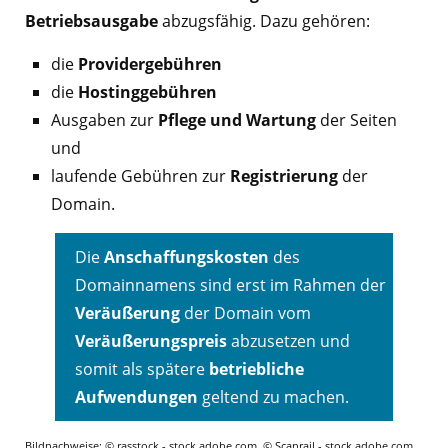
Betriebsausgabe
abzugsfähig. Dazu gehören:
die
Providergebühren
die
Hostinggebühren
Ausgaben zur
Pflege und Wartung
der Seiten
und
laufende Gebühren zur
Registrierung
der
Domain.
Die
Anschaffungskosten
des
Domainnamens sind erst im Rahmen der
Veräußerung
der Domain vom
Veräußerungspreis
abzusetzen und
somit als spätere
betriebliche
Aufwendungen
geltend zu machen.
Bildnachweise: © rasstock - stock.adobe.com, © Scanrail - stock.adobe.com,