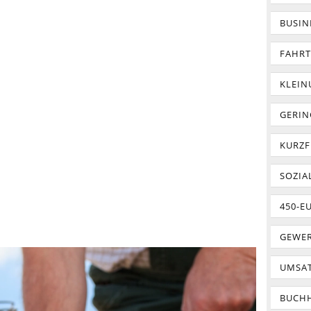
BUSIN
FAHR
KLEI
GERIN
KURZF
SOZIA
450-E
GEWER
UMSA
BUCH