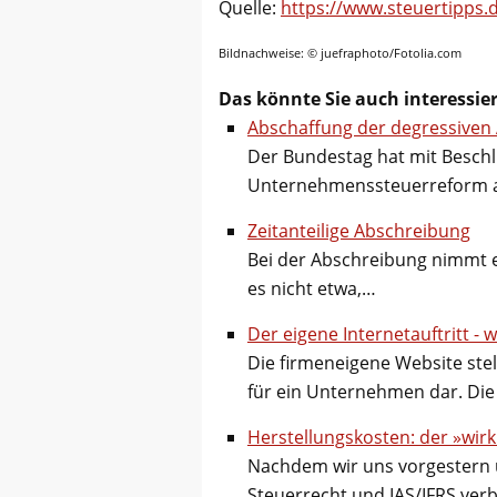
Quelle:
https://www.steuertipps.
Bildnachweise: © juefraphoto/Fotolia.com
Das könnte Sie auch interessie
Abschaffung der degressiven
Der Bundestag hat mit Beschl
Unternehmenssteuerreform 
Zeitanteilige Abschreibung
Bei der Abschreibung nimmt e
es nicht etwa,…
Der eigene Internetauftritt -
Die firmeneigene Website stel
für ein Unternehmen dar. Di
Herstellungskosten: der »wir
Nachdem wir uns vorgestern 
Steuerrecht und IAS/IFRS verb