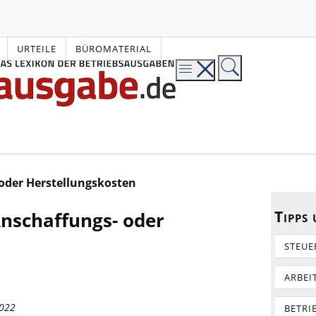
URTEILE
BÜROMATERIAL
oder Herstellungskosten
Tipps
nschaffungs- oder
n
STEUE
ARBEI
2022
BETRI