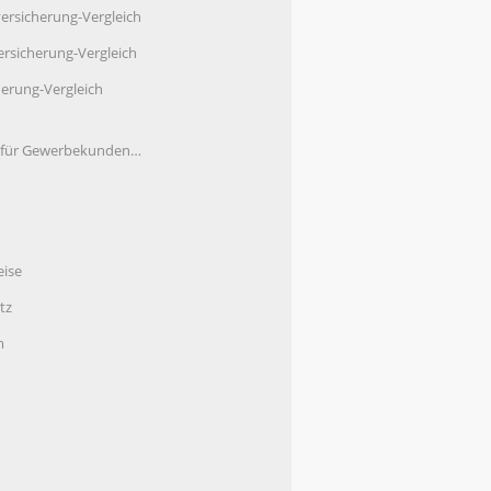
ersicherung-Vergleich
rsicherung-Vergleich
herung-Vergleich
e für Gewerbekunden…
eise
tz
m