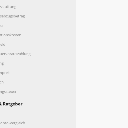
sstattung
nsabzugsbetrag
ten
ationskosten
eld
uervorauszahlung
ng
enpreis
ch
ungssteuer
& Ratgeber
e
onto-Vergleich