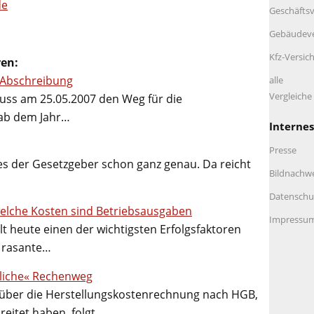
de
Geschäftsv
Gebäudeve
Kfz-Versic
ren:
 Abschreibung
alle
Vergleich
uss am 25.05.2007 den Weg für die
ab dem Jahr…
Internes
Presse
s der Gesetzgeber schon ganz genau. Da reicht
Bildnachw
Datenschu
 welche Kosten sind Betriebsausgaben
Impressu
lt heute einen der wichtigsten Erfolgsfaktoren
e rasante…
kliche« Rechenweg
über die Herstellungskostenrechnung nach HGB,
reitet haben, folgt…