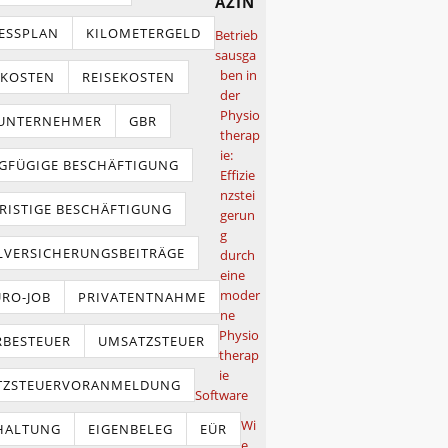
azin
ESSPLAN
KILOMETERGELD
Betrieb
sausga
ben in
TKOSTEN
REISEKOSTEN
der
Physio
NUNTERNEHMER
GBR
therap
ie:
GFÜGIGE BESCHÄFTIGUNG
Effizie
nzstei
RISTIGE BESCHÄFTIGUNG
gerun
g
LVERSICHERUNGSBEITRÄGE
durch
eine
moder
URO-JOB
PRIVATENTNAHME
ne
Physio
BESTEUER
UMSATZSTEUER
therap
ie
TZSTEUERVORANMELDUNG
Software
Wi
HALTUNG
EIGENBELEG
EÜR
e