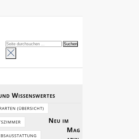
 und Wissenswertes
RARTEN (ÜBERSICHT)
Neu im
TSZIMMER
Mag
EBSAUSSTATTUNG