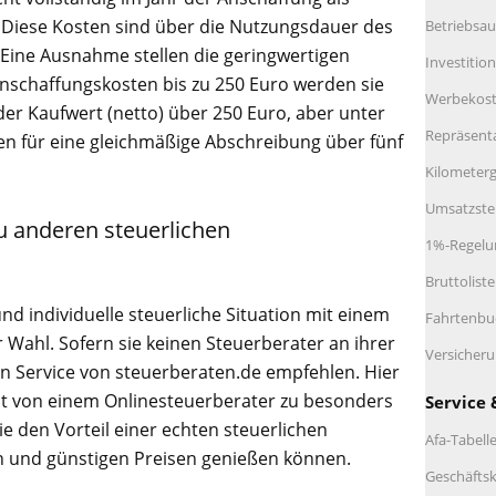
 Diese Kosten sind über die Nutzungsdauer des
Betriebsau
 Eine Ausnahme stellen die geringwertigen
Investitio
Anschaffungskosten bis zu 250 Euro werden sie
Werbekos
der Kaufwert (netto) über 250 Euro, aber unter
Repräsent
en für eine gleichmäßige Abschreibung über fünf
Kilometerg
Umsatzste
u anderen steuerlichen
1%-Regelu
Bruttolist
und individuelle steuerliche Situation mit einem
Fahrtenbu
 Wahl. Sofern sie keinen Steuerberater an ihrer
Versicher
en Service von steuerberaten.de empfehlen. Hier
t von einem Onlinesteuerberater zu besonders
Service 
e den Vorteil einer echten steuerlichen
Afa-Tabell
n und günstigen Preisen genießen können.
Geschäftsk