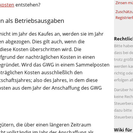
Zinsen mü
kosten
entstehen?
Zuschätzu
Registrier
en als Betriebsausgaben
nicht im Jahr des Kaufes an, werden sie im Jahr
Rechtlic
en abgezogen. Dies gilt auch, wenn die
Bitte habe
iese Kosten überschritten wird. Die
dass bei d
grund der nachträglichen Kosten in einen
trotz größt
egründet. Wird das GWG in einem Sammelposten
werden kan
träglichen Kosten ausschließlich den
richtig ode
chaftsjahres; also des Jahres, in dem diese
erfolgen a
sten aus dem Jahr der Anschaffung des GWG
Darüber hi
keine Rech
Steuerbera
dazu bitte
Steuerbera
gütern, die über einen längeren Zeitraum
Wiki für
cht vollständig im Jahr der Anschaffung als