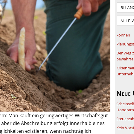
BILAN
ALLE 
können
Planungst
Der Weg z
bewährte 
Krisenma
Unterneh
Neue 
Scheinsel
Honorarpf
em: Man kauft ein geringwertiges Wirtschaftsgut
Steuerzah
r aber die Abschreibung erfolgt innerhalb eines
Kein Vors
ichkeiten existieren, wenn nachträglich