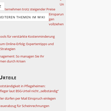
Un
Z
ternehmen trotz steigender Preise
Einsparun
WEITEREN THEMEN IM WIKI
gen
vollziehen
ools für verstärkte Kostenminderung
um Online-Erfolg: Expertentipps und
Strategien
nagement: So managen Sie Ihr
men durch Krisen
Urteile
bstständigkeit in Pflegeheimen:
leger laut BSG-Urteil nicht „selbständig“
ler dürfen per Mail Einspruch einlegen
teuerabzug für Scheinrechnungen