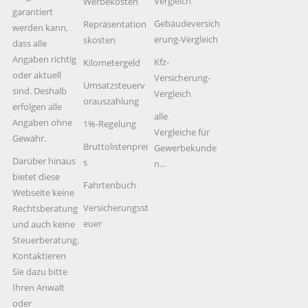
Vergleich
Werbekosten
garantiert
Gebäudeversich
Repräsentation
werden kann,
erung-Vergleich
skosten
dass alle
Angaben richtig
Kfz-
Kilometergeld
oder aktuell
Versicherung-
Umsatzsteuerv
sind. Deshalb
Vergleich
orauszahlung
erfolgen alle
alle
Angaben ohne
1%-Regelung
Vergleiche für
Gewähr.
Bruttolistenprei
Gewerbekunde
Darüber hinaus
s
n…
bietet diese
Fahrtenbuch
Webseite keine
Versicherungsst
Rechtsberatung
euer
und auch keine
Steuerberatung.
Kontaktieren
Sie dazu bitte
Ihren Anwalt
oder