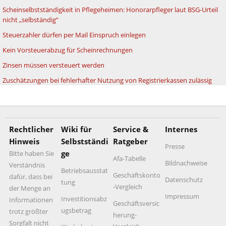
Scheinselbstständigkeit in Pflegeheimen: Honorarpfleger laut BSG-Urteil
nicht „selbständig“
Steuerzahler dürfen per Mail Einspruch einlegen
Kein Vorsteuerabzug für Scheinrechnungen
Zinsen müssen versteuert werden
Zuschätzungen bei fehlerhafter Nutzung von Registrierkassen zulässig
Rechtlicher
Wiki für
Service &
Internes
Hinweis
Selbstständi
Ratgeber
Presse
ge
Bitte haben Sie
Afa-Tabelle
Bildnachweise
Verständnis
Betriebsausstat
Geschäftskonto
dafür, dass bei
Datenschutz
tung
-Vergleich
der Menge an
Impressum
Investitionsabz
Informationen
Geschäftsversic
ugsbetrag
trotz größter
herung-
Sorgfalt nicht