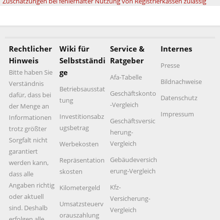
Zuschätzungen bei fehlerhafter Nutzung von Registrierkassen zulässig
Rechtlicher
Wiki für
Service &
Internes
Hinweis
Selbstständi
Ratgeber
Presse
ge
Bitte haben Sie
Afa-Tabelle
Bildnachweise
Verständnis
Betriebsausstat
Geschäftskonto
dafür, dass bei
Datenschutz
tung
-Vergleich
der Menge an
Impressum
Investitionsabz
Informationen
Geschäftsversic
ugsbetrag
trotz größter
herung-
Sorgfalt nicht
Vergleich
Werbekosten
garantiert
Gebäudeversich
Repräsentation
werden kann,
erung-Vergleich
skosten
dass alle
Angaben richtig
Kfz-
Kilometergeld
oder aktuell
Versicherung-
Umsatzsteuerv
sind. Deshalb
Vergleich
orauszahlung
erfolgen alle