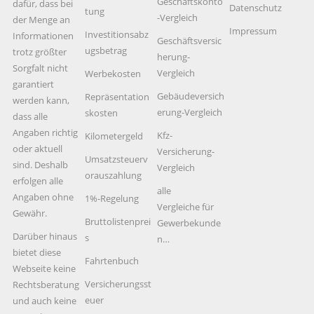
Geschäftskonto
dafür, dass bei
Datenschutz
tung
-Vergleich
der Menge an
Impressum
Investitionsabz
Informationen
Geschäftsversic
ugsbetrag
trotz größter
herung-
Sorgfalt nicht
Vergleich
Werbekosten
garantiert
Gebäudeversich
Repräsentation
werden kann,
erung-Vergleich
skosten
dass alle
Angaben richtig
Kfz-
Kilometergeld
oder aktuell
Versicherung-
Umsatzsteuerv
sind. Deshalb
Vergleich
orauszahlung
erfolgen alle
alle
Angaben ohne
1%-Regelung
Vergleiche für
Gewähr.
Bruttolistenprei
Gewerbekunde
Darüber hinaus
s
n…
bietet diese
Fahrtenbuch
Webseite keine
Versicherungsst
Rechtsberatung
euer
und auch keine