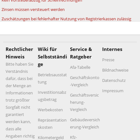
Kein Vorsteuerabzug für Scheinrechnungen
Zinsen müssen versteuert werden
Zuschätzungen bei fehlerhafter Nutzung von Registrierkassen zulässig
Rechtlicher
Wiki für
Service &
Internes
Hinweis
Selbstständi
Ratgeber
Presse
ge
Bitte haben Sie
Afa-Tabelle
Bildnachweise
Verständnis
Betriebsausstat
Geschäftskonto
dafür, dass bei
Datenschutz
tung
-Vergleich
der Menge an
Impressum
Investitionsabz
Informationen
Geschäftsversic
ugsbetrag
trotz größter
herung-
Sorgfalt nicht
Vergleich
Werbekosten
garantiert
Gebäudeversich
Repräsentation
werden kann,
erung-Vergleich
skosten
dass alle
Angaben richtig
Kfz-
Kilometergeld