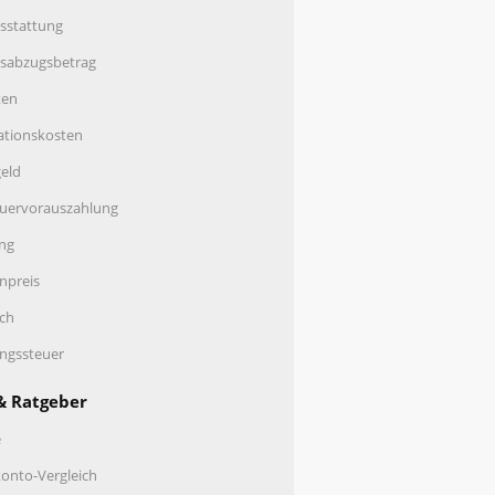
sstattung
nsabzugsbetrag
ten
ationskosten
eld
uervorauszahlung
ng
enpreis
ch
ungssteuer
& Ratgeber
e
onto-Vergleich