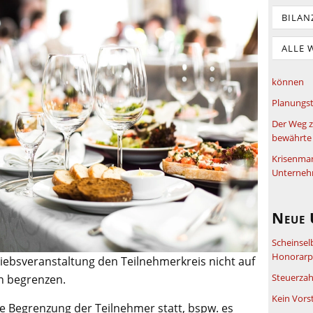
BILAN
ALLE 
können
Planungst
Der Weg z
bewährte 
Krisenma
Unterneh
Neue 
Scheinsel
Honorarpf
riebsveranstaltung den Teilnehmerkreis nicht auf
Steuerzah
 begrenzen.
Kein Vors
e Begrenzung der Teilnehmer statt, bspw. es