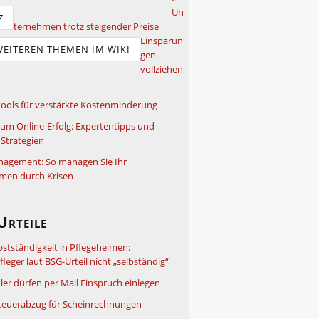
Un
Z
ternehmen trotz steigender Preise
Einsparun
WEITEREN THEMEN IM WIKI
gen
vollziehen
ools für verstärkte Kostenminderung
um Online-Erfolg: Expertentipps und
Strategien
nagement: So managen Sie Ihr
men durch Krisen
Urteile
bstständigkeit in Pflegeheimen:
leger laut BSG-Urteil nicht „selbständig“
ler dürfen per Mail Einspruch einlegen
teuerabzug für Scheinrechnungen