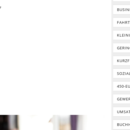
7
BUSIN
FAHR
KLEI
GERIN
KURZF
SOZIA
450-E
GEWER
UMSA
BUCH