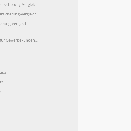
ersicherung-Vergleich
rsicherung-Vergleich
herung-Vergleich
e für Gewerbekunden…
eise
tz
m