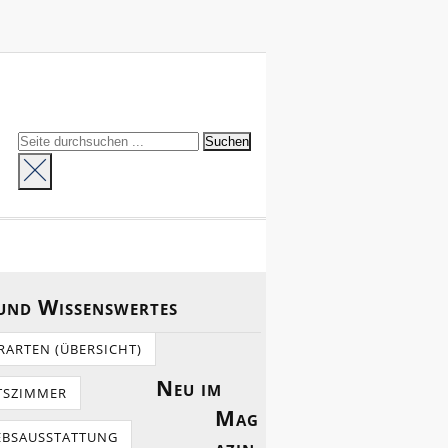
 und Wissenswertes
RARTEN (ÜBERSICHT)
Neu im
TSZIMMER
Mag
EBSAUSSTATTUNG