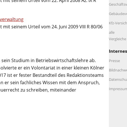
 mit seinem Urteil vom 22. April 2008 Az. IX R
Geschäftsv
Gebäudeve
zverwaltung
Kfz-Versic
 mit seinem Urteil vom 24. Juni 2009 VIII R 80/06
alle
Vergleich
Internes
 sein Studium in Betriebswirtschaftslehre ab.
Presse
lvierte er ein Volontariat in einer kleinen Kölner
Bildnachw
017 ist er fester Bestandteil des Redaktionsteams
Datenschu
n er sein fachliches Wissen mit dem Anspruch,
Impressu
euerrecht zu schreiben, miteinander