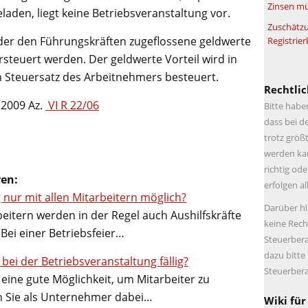
Zinsen mü
laden, liegt keine Betriebsveranstaltung vor.
Zuschätzu
 der den Führungskräften zugeflossene geldwerte
Registrier
rsteuert werden. Der geldwerte Vorteil wird in
n Steuersatz des Arbeitnehmers besteuert.
Rechtlic
 2009 Az.
VI R 22/06
Bitte habe
dass bei d
trotz größt
werden kan
richtig ode
ren:
erfolgen a
g nur mit allen Mitarbeitern möglich?
Darüber hi
eitern werden in der Regel auch Aushilfskräfte
keine Rech
Bei einer Betriebsfeier…
Steuerbera
dazu bitte
ei der Betriebsveranstaltung fällig?
Steuerbera
eine gute Möglichkeit, um Mitarbeiter zu
n Sie als Unternehmer dabei…
Wiki für