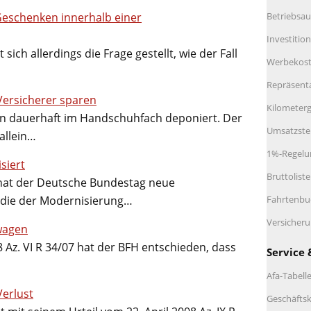
Betriebsau
Geschenken innerhalb einer
Investitio
sich allerdings die Frage gestellt, wie der Fall
Werbekos
Repräsent
-Versicherer sparen
Kilometerg
in dauerhaft im Handschuhfach deponiert. Der
Umsatzste
allein…
1%-Regelu
siert
Bruttolist
hat der Deutsche Bundestag neue
Fahrtenbu
 die der Modernisierung…
Versicher
wagen
 Az. VI R 34/07 hat der BFH entschieden, dass
Service 
Afa-Tabell
erlust
Geschäftsk