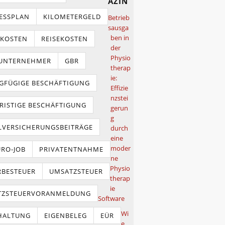
azin
ESSPLAN
KILOMETERGELD
Betrieb
sausga
ben in
TKOSTEN
REISEKOSTEN
der
Physio
NUNTERNEHMER
GBR
therap
ie:
GFÜGIGE BESCHÄFTIGUNG
Effizie
nzstei
RISTIGE BESCHÄFTIGUNG
gerun
g
LVERSICHERUNGSBEITRÄGE
durch
eine
moder
URO-JOB
PRIVATENTNAHME
ne
Physio
BESTEUER
UMSATZSTEUER
therap
ie
TZSTEUERVORANMELDUNG
Software
Wi
HALTUNG
EIGENBELEG
EÜR
e