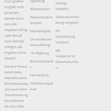
ugsbetrag
trotz größter
herung-
Sorgfalt nicht
Vergleich
Werbekosten
garantiert
Gebäudeversich
Repräsentation
werden kann,
erung-Vergleich
skosten
dass alle
Angaben richtig
Kfz-
Kilometergeld
oder aktuell
Versicherung-
Umsatzsteuerv
sind. Deshalb
Vergleich
orauszahlung
erfolgen alle
alle
Angaben ohne
1%-Regelung
Vergleiche für
Gewähr.
Bruttolistenprei
Gewerbekunde
Darüber hinaus
s
n…
bietet diese
Fahrtenbuch
Webseite keine
Versicherungsst
Rechtsberatung
euer
und auch keine
Steuerberatung.
Kontaktieren
Sie dazu bitte