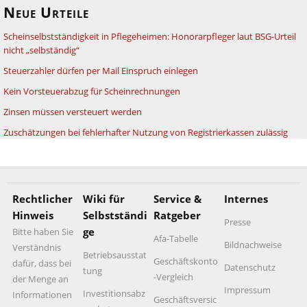
Neue Urteile
Scheinselbstständigkeit in Pflegeheimen: Honorarpfleger laut BSG-Urteil
nicht „selbständig“
Steuerzahler dürfen per Mail Einspruch einlegen
Kein Vorsteuerabzug für Scheinrechnungen
Zinsen müssen versteuert werden
Zuschätzungen bei fehlerhafter Nutzung von Registrierkassen zulässig
Rechtlicher
Wiki für
Service &
Internes
Hinweis
Selbstständi
Ratgeber
Presse
ge
Bitte haben Sie
Afa-Tabelle
Bildnachweise
Verständnis
Betriebsausstat
Geschäftskonto
dafür, dass bei
Datenschutz
tung
-Vergleich
der Menge an
Impressum
Investitionsabz
Informationen
Geschäftsversic