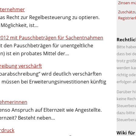
Zinsen mü
nternehmer
Zuschätzu
as Recht zur Regelbesteuerung zu optieren.
Registrier
Möglichkeit, ist…
2012 mit Pauschbeträgen für Sachentnahmen
Rechtlic
t den Pauschbeträgen für unentgeltliche
Bitte habe
 ist ein probates Mittel der…
dass bei d
trotz größt
reibung verschärft
werden kan
arabschreibung“ wird deutlich verschärften
richtig ode
müssen bei Erweiterungsinvestitionen künftig
erfolgen a
Darüber hi
keine Rech
nehmerinnen
Steuerbera
o Anspruch auf Elternzeit wie Angestellte.
dazu bitte
ernzeit? Besteht neben…
Steuerbera
ordruck
Wiki für