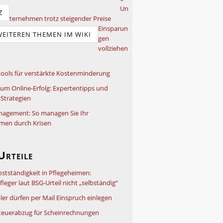
Un
Z
ternehmen trotz steigender Preise
Einsparun
WEITEREN THEMEN IM WIKI
gen
vollziehen
ools für verstärkte Kostenminderung
um Online-Erfolg: Expertentipps und
Strategien
nagement: So managen Sie Ihr
men durch Krisen
Urteile
bstständigkeit in Pflegeheimen:
leger laut BSG-Urteil nicht „selbständig“
ler dürfen per Mail Einspruch einlegen
teuerabzug für Scheinrechnungen