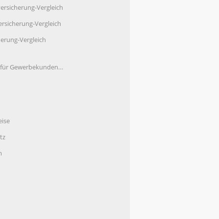
ersicherung-Vergleich
rsicherung-Vergleich
herung-Vergleich
e für Gewerbekunden…
eise
tz
m