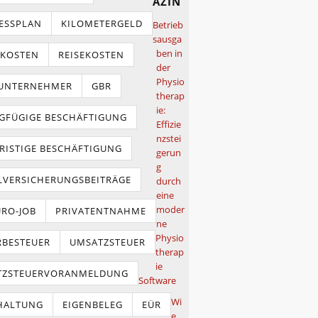
azin
ESSPLAN
KILOMETERGELD
Betrieb
sausga
ben in
TKOSTEN
REISEKOSTEN
der
Physio
NUNTERNEHMER
GBR
therap
ie:
GFÜGIGE BESCHÄFTIGUNG
Effizie
nzstei
RISTIGE BESCHÄFTIGUNG
gerun
g
LVERSICHERUNGSBEITRÄGE
durch
eine
moder
URO-JOB
PRIVATENTNAHME
ne
Physio
BESTEUER
UMSATZSTEUER
therap
ie
TZSTEUERVORANMELDUNG
Software
Wi
HALTUNG
EIGENBELEG
EÜR
e