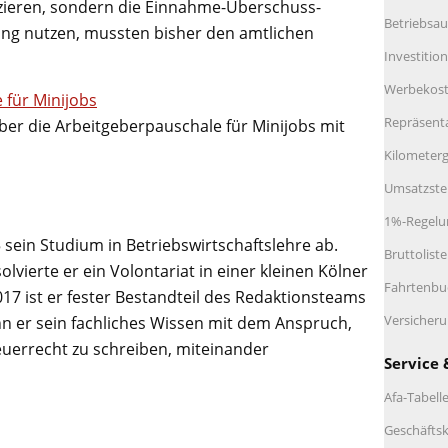
zieren, sondern die Einnahme-Überschuss-
Betriebsau
ng nutzen, mussten bisher den amtlichen
Investitio
Werbekos
 für Minijobs
Repräsent
ber die Arbeitgeberpauschale für Minijobs mit
Kilometerg
Umsatzste
1%-Regelu
 sein Studium in Betriebswirtschaftslehre ab.
Bruttolist
lvierte er ein Volontariat in einer kleinen Kölner
Fahrtenbu
017 ist er fester Bestandteil des Redaktionsteams
Versicher
n er sein fachliches Wissen mit dem Anspruch,
euerrecht zu schreiben, miteinander
Service 
Afa-Tabell
Geschäftsk