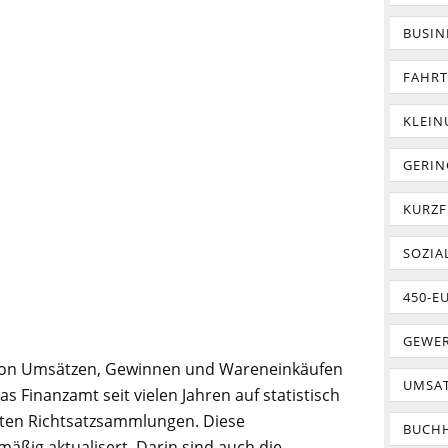
BUSIN
FAHR
KLEI
GERIN
KURZF
SOZIA
450-E
GEWER
von Umsätzen, Gewinnen und Wareneinkäufen
UMSA
as Finanzamt seit vielen Jahren auf statistisch
ten Richtsatzsammlungen. Diese
BUCH
ig aktualisert. Darin sind auch die