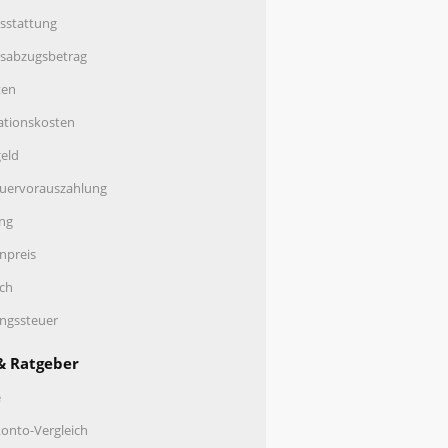
sstattung
nsabzugsbetrag
ten
ationskosten
eld
uervorauszahlung
ng
enpreis
ch
ungssteuer
& Ratgeber
e
onto-Vergleich