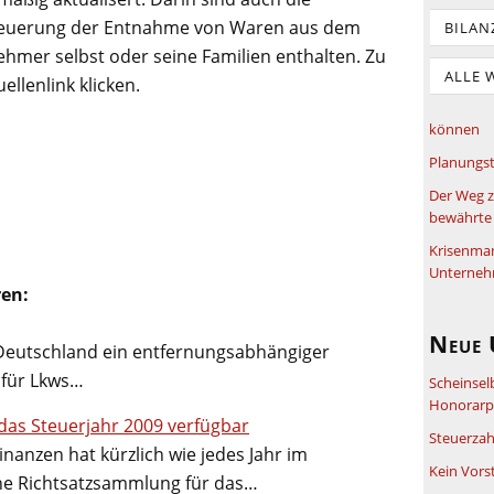
steuerung der Entnahme von Waren aus dem
BILAN
mer selbst oder seine Familien enthalten. Zu
ALLE 
llenlink klicken.
können
Planungst
Der Weg z
bewährte 
Krisenma
Unterneh
ren:
Neue 
 Deutschland ein entfernungsabhängiger
 für Lkws…
Scheinsel
Honorarpf
das Steuerjahr 2009 verfügbar
Steuerzah
anzen hat kürzlich wie jedes Jahr im
Kein Vors
che Richtsatzsammlung für das…