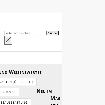
 und Wissenswertes
RARTEN (ÜBERSICHT)
Neu im
TSZIMMER
Mag
EBSAUSSTATTUNG